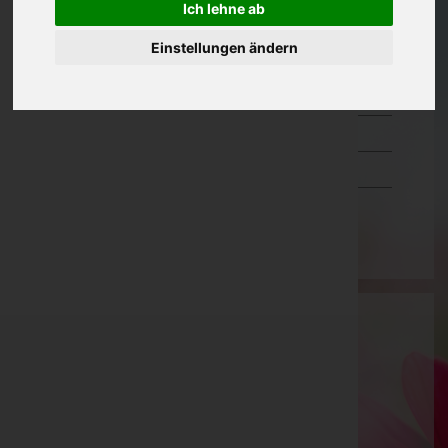
Ich lehne ab
Oberösterreich
Einstellungen ändern
Salzburg
Steiermark
Tirol
Vorarlberg
Wien
Martin Adelberger - Bestattung
Amstetten, Niederösterreich
E-Mail:
adelberger@aon.at
Mobil: 0725237153
Telefon: 0725237153