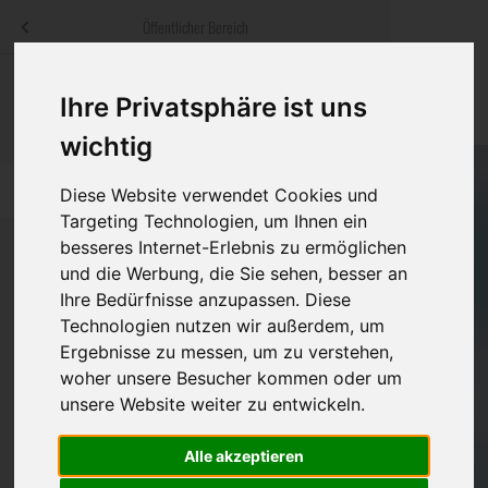
Menü
Öffentlicher Bereich
bestatter
.at
Sterbeanzeigen
Was ist zu tun
Traditionelle
Ihre Privatsphäre ist uns
Informationswebsite der österreichischen Bestatter
ch
Rat & Hilfe im Trauerfall
Bestattungsar
Alternative B
wichtig
Navigation
h
Ihre Bestatter
Leistungen de
überspringen
Diese Website verwendet Cookies und
Targeting Technologien, um Ihnen ein
Kosten
besseres Internet-Erlebnis zu ermöglichen
und die Werbung, die Sie sehen, besser an
Vorsorge
Ihre Bedürfnisse anzupassen. Diese
Bundesland
Technologien nutzen wir außerdem, um
Ergebnisse zu messen, um zu verstehen,
woher unsere Besucher kommen oder um
Burgenland
unsere Website weiter zu entwickeln.
Kärnten
Alle akzeptieren
Niederösterreich