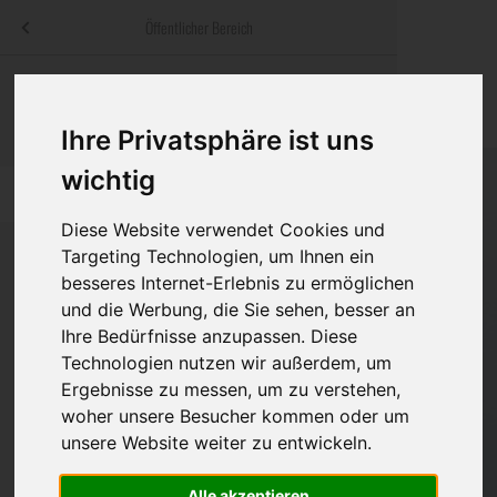
Menü
Öffentlicher Bereich
bestatter
.at
Sterbeanzeigen
Was ist zu tun
Traditionelle
Informationswebsite der österreichischen Bestatter
Ihre Privatsphäre ist uns
ch
Rat & Hilfe im Trauerfall
Bestattungsar
Alternative B
Navigation
wichtig
h
Ihre Bestatter
Leistungen de
überspringen
Diese Website verwendet Cookies und
Kosten
Targeting Technologien, um Ihnen ein
besseres Internet-Erlebnis zu ermöglichen
Vorsorge
und die Werbung, die Sie sehen, besser an
Ihre Bedürfnisse anzupassen. Diese
Technologien nutzen wir außerdem, um
Ergebnisse zu messen, um zu verstehen,
Bundesland
woher unsere Besucher kommen oder um
unsere Website weiter zu entwickeln.
Burgenland
Alle akzeptieren