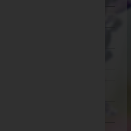
Lilienfeld
Melk
Mistelbach
Mödling
Neunkirchen
Sankt Pölten(Land)
Sankt Pölten(Stadt)
Scheibbs
Tulln
Waidhofen an der Thaya
Waidhofen an der Ybbs(Stadt)
Wiener Neustadt(Land)
Wiener Neustadt(Stadt)