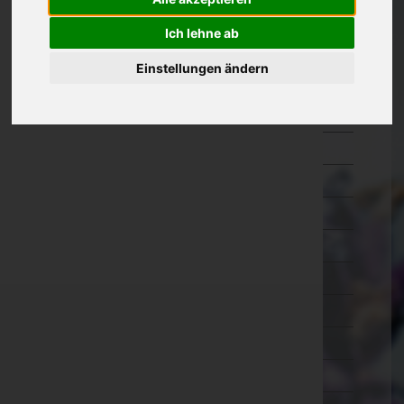
Kärnten
Ich lehne ab
Niederösterreich
Einstellungen ändern
Amstetten
Baden
Bruck an der Leitha
Gänserndorf
Gmünd
Hollabrunn
Horn
Korneuburg
Krems an der Donau(Stadt)
Krems(Land)