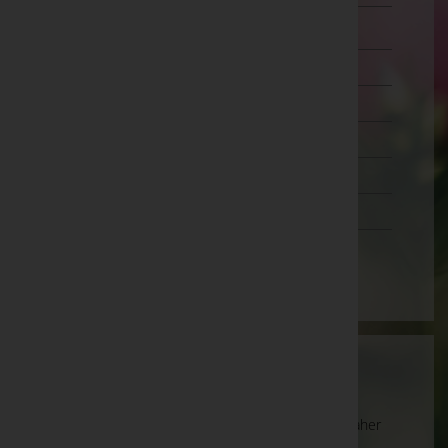
Zwettl
Oberösterreich
Salzburg
Steiermark
Tirol
Vorarlberg
Wien
Wartung
Die Suche wird derzeit überarbeitet und kann daher
unvollständige oder fehlerhafte Zuordnungen