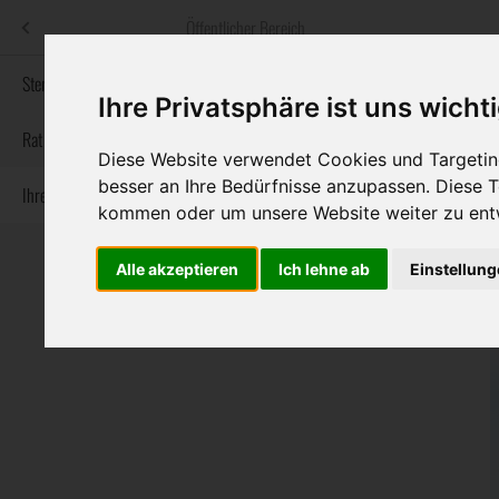
Menü
Öffentlicher Bereich
bestatter
.at
Sterbeanzeigen
Ihre Privatsphäre ist uns wicht
Informationswebsite der österreichischen Bestatter
Rat & Hilfe im Trauerfall
Diese Website verwendet Cookies und Targeting
besser an Ihre Bedürfnisse anzupassen. Diese
Ihre Bestatter
Navigation
Sterbeanzeigen
Rat & Hilfe im Trauerfall
Ihre Bestatter
kommen oder um unsere Website weiter zu ent
überspringen
Alle akzeptieren
Ich lehne ab
Einstellun
Bundesland
Burgenland