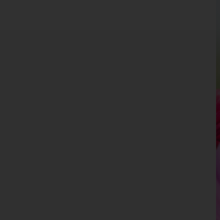
Kärnten
Niederösterreich
Oberösterreich
Salzburg
Steiermark
Tirol
Vorarlberg
Wien