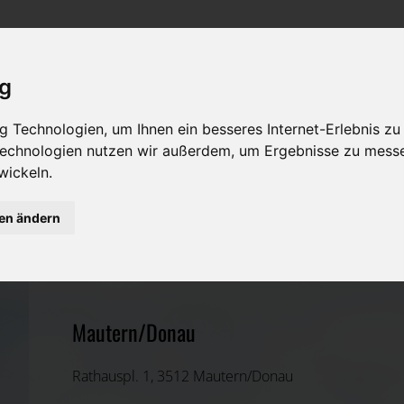
Rat & Hilfe im Trauerfall
Bestattungsarten
Was ist zu tun im Todesfall?
Traditionelle Bestattungsarten
ig
Bestattungsarten
Alternative Bestattungsarten
 Technologien, um Ihnen ein besseres Internet-Erlebnis zu
 Technologien nutzen wir außerdem, um Ergebnisse zu mess
Leistungen des Bestatters
wickeln.
Kosten
gen ändern
Stadtgemeinde Mautern
Vorsorge
Krems(Land), Niederösterreich
Mautern/Donau
Rathauspl. 1, 3512 Mautern/Donau