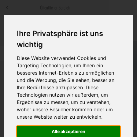
Menü
Öffentlicher Bereich
bestatter
.at
Sterbeanzeigen
Was ist zu tun
Traditionelle
Ihre Privatsphäre ist uns
Informationswebsite der österreichischen Bestatter
ch
Rat & Hilfe im Trauerfall
Bestattungsar
Alternative B
wichtig
Navigation
h
Ihre Bestatter
Leistungen de
überspringen
Diese Website verwendet Cookies und
Targeting Technologien, um Ihnen ein
Kosten
besseres Internet-Erlebnis zu ermöglichen
und die Werbung, die Sie sehen, besser an
Vorsorge
Ihre Bedürfnisse anzupassen. Diese
Bundesland
Technologien nutzen wir außerdem, um
Ergebnisse zu messen, um zu verstehen,
woher unsere Besucher kommen oder um
Burgenland
unsere Website weiter zu entwickeln.
Kärnten
Feldkirchen
Alle akzeptieren