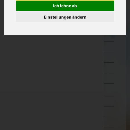
Hermagor
Ich lehne ab
Klagenfurt Land
Einstellungen ändern
Klagenfurt Stadt
Sankt Veit an der Glan
Spittal an der Drau
Villach Land
Villach Stadt
Völkermarkt
Wolfsberg
Niederösterreich
Oberösterreich
Salzburg