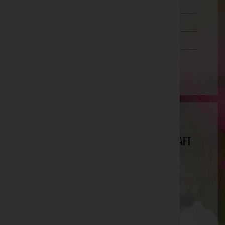
Steiermark
Tirol
Vorarlberg
Wien
WIENER VEREIN BESTATTUNGS- UND
VERSICHERUNGSSERVICE- GESELLSCHAFT
M.B.H.
Kitzbühel, Tirol
Kitzbühel