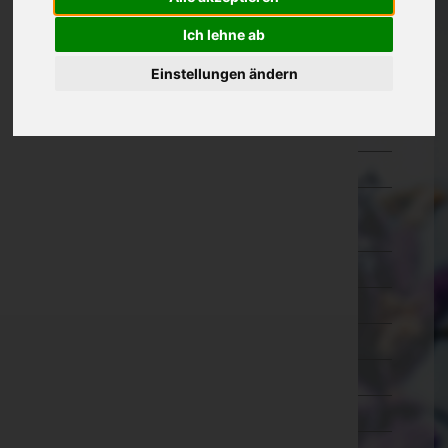
Oberösterreich
Ich lehne ab
Salzburg
Einstellungen ändern
Steiermark
Tirol
Vorarlberg
Wien
Wien 1.,Innere Stadt
Wien 2.,Leopoldstadt
Wien 3.,Landstraße
Wien 4.,Wieden
Wien 5.,Margareten
Wien 6.,Mariahilf