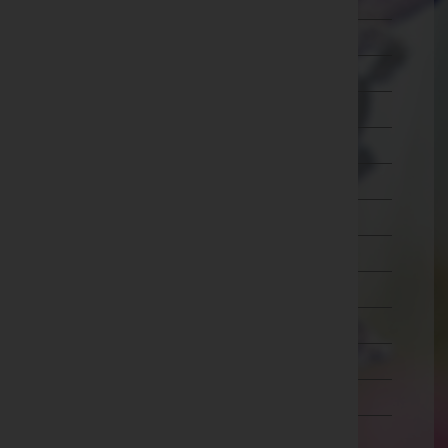
Wien 7.,Neubau
Wien 8.,Josefstadt
Wien 9.,Alsergrund
Wien 10.,Favoriten
Wien 11.,Simmering
Wien 12.,Meidling
Wien 13.,Hietzing
Wien 14.,Penzing
Wien 15.,Rudolfsheim-Fünfhaus
Wien 16.,Ottakring
Wien 17.,Hernals
Wien 18.,Währing
Wien 19.,Döbling