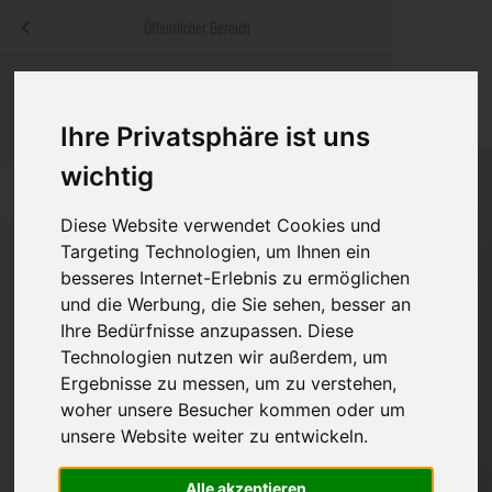
Menü
Öffentlicher Bereich
bestatter
.at
Sterbeanzeigen
Was ist zu tun
Traditionelle
Informationswebsite der österreichischen Bestatter
Ihre Privatsphäre ist uns
ch
Rat & Hilfe im Trauerfall
Bestattungsar
Alternative B
Navigation
wichtig
h
Ihre Bestatter
Leistungen de
überspringen
Diese Website verwendet Cookies und
Kosten
Targeting Technologien, um Ihnen ein
besseres Internet-Erlebnis zu ermöglichen
Vorsorge
und die Werbung, die Sie sehen, besser an
Bundesland
Ihre Bedürfnisse anzupassen. Diese
Technologien nutzen wir außerdem, um
Ergebnisse zu messen, um zu verstehen,
Burgenland
woher unsere Besucher kommen oder um
unsere Website weiter zu entwickeln.
Kärnten
Niederösterreich
Alle akzeptieren