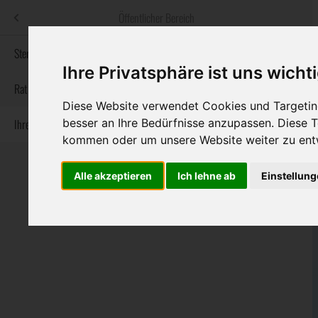
Menü
Öffentlicher Bereich
bestatter
.at
Sterbeanzeigen
Ihre Privatsphäre ist uns wicht
Informationswebsite der österreichischen Bestatter
Rat & Hilfe im Trauerfall
Diese Website verwendet Cookies und Targeting
besser an Ihre Bedürfnisse anzupassen. Diese
Ihre Bestatter
Navigation
Sterbeanzeigen
Rat & Hilfe im Trauerfall
Ihre Bestatter
kommen oder um unsere Website weiter zu ent
überspringen
Alle akzeptieren
Ich lehne ab
Einstellun
Bundesland
Burgenland