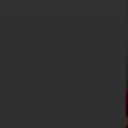
Kärnten
Niederösterreich
Oberösterreich
Salzburg
Hallein
Salzburg-Umgebung
Salzburg(Stadt)
Sankt Johann im Pongau
Tamsweg
Zell am See
Steiermark