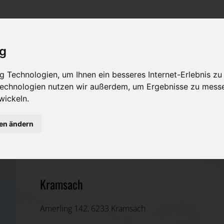
Rat & Hilfe im Trauerfall
Bestattungsarten
Was ist zu tun im Todesfall?
Traditionelle Bestattungsarten
ig
Bestattungsarten
Alternative Bestattungsarten
 Technologien, um Ihnen ein besseres Internet-Erlebnis zu
 Technologien nutzen wir außerdem, um Ergebnisse zu mess
Leistungen des Bestatters
wickeln.
Kosten
gen ändern
Wiener Verein Bestattungsbetriebe GmbH
Vorsorge
Kufstein, Tirol
Kramsach
Amerling 142, 6233 Kramsach