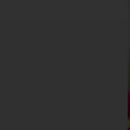
Kärnten
Niederösterreich
Oberösterreich
Salzburg
Hallein
Salzburg-Umgebung
Salzburg(Stadt)
Sankt Johann im Pongau
Tamsweg
Zell am See
Steiermark