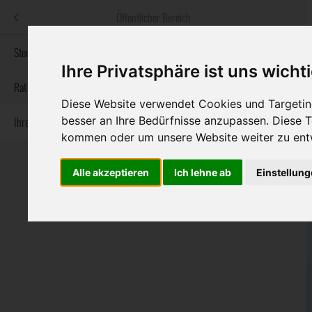
Menü
Öffentlicher Bereich
bestatter
.at
Sterbeanzeigen
Ihre Privatsphäre ist uns wicht
Informationswebsite der österreichischen Bestatter
Rat & Hilfe im Trauerfall
Diese Website verwendet Cookies und Targeting
besser an Ihre Bedürfnisse anzupassen. Diese
Ihre Bestatter
Navigation
Sterbeanzeigen
Rat & Hilfe im Trauerfall
Ihre Bestatter
kommen oder um unsere Website weiter zu ent
überspringen
Alle akzeptieren
Ich lehne ab
Einstellun
Bundesland
Burgenland