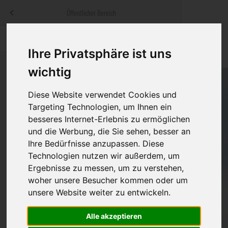
Menü
Öffentlicher Bereich
bestatter
.at
Sterbeanzeigen
Was ist zu tun
Traditionelle
Ihre Privatsphäre ist uns
Informationswebsite der österreichischen Bestatter
ch
Rat & Hilfe im Trauerfall
Bestattungsar
Alternative B
wichtig
Navigation
h
Ihre Bestatter
Leistungen de
überspringen
Diese Website verwendet Cookies und
Targeting Technologien, um Ihnen ein
Kosten
besseres Internet-Erlebnis zu ermöglichen
und die Werbung, die Sie sehen, besser an
Vorsorge
Ihre Bedürfnisse anzupassen. Diese
Technologien nutzen wir außerdem, um
Ergebnisse zu messen, um zu verstehen,
woher unsere Besucher kommen oder um
Bundesland
unsere Website weiter zu entwickeln.
Alle akzeptieren
Burgenland