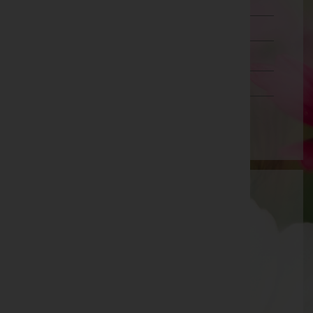
Lienz
Reutte
Schwaz
Vorarlberg
Wien
Aktuelle Todesfälle
Siegfried Gumpold -
Pfarrkirche Neustift
Hans Georg Braunegger -
Matrei am Brenner
Emil Primus -
Pfarrkirche Steinach am Brenner