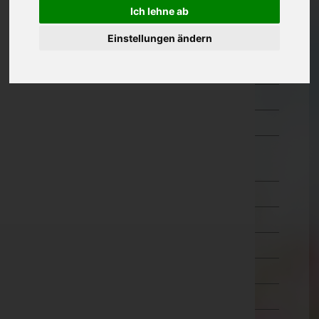
Ich lehne ab
Kärnten
Einstellungen ändern
Niederösterreich
Oberösterreich
Salzburg
Steiermark
Tirol
Imst
Innsbruck-Land
Innsbruck-Stadt
Kitzbühel
Kufstein
Landeck