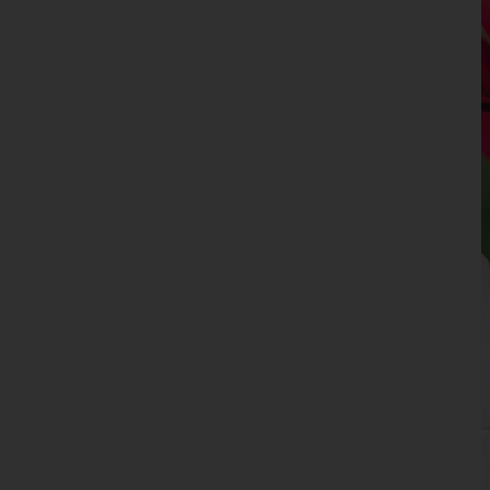
Kufstein
Landeck
Lienz
Reutte
Schwaz
Vorarlberg
Wien