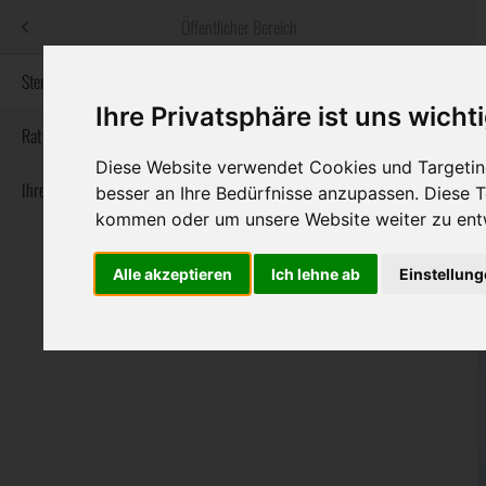
Menü
Öffentlicher Bereich
bestatter
.at
Sterbeanzeigen
Ihre Privatsphäre ist uns wicht
Informationswebsite der österreichischen Bestatter
Rat & Hilfe im Trauerfall
Diese Website verwendet Cookies und Targeting
Ihre Bestatter
Navigation
besser an Ihre Bedürfnisse anzupassen. Diese
Sterbeanzeigen
Rat & Hilfe im Trauerfall
Ihre Bestatter
überspringen
kommen oder um unsere Website weiter zu ent
Alle akzeptieren
Ich lehne ab
Einstellun
Bundesland