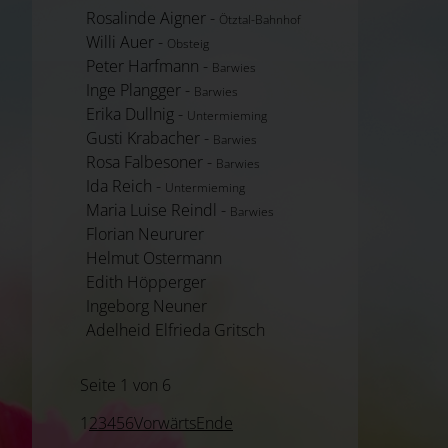
Rosalinde Aigner -
Ötztal-Bahnhof
Willi Auer -
Obsteig
Peter Harfmann -
Barwies
Inge Plangger -
Barwies
Erika Dullnig -
Untermieming
Gusti Krabacher -
Barwies
Rosa Falbesoner -
Barwies
Ida Reich -
Untermieming
Maria Luise Reindl -
Barwies
Florian Neururer
Helmut Ostermann
Edith Höpperger
Ingeborg Neuner
Adelheid Elfrieda Gritsch
Seite 1 von 6
1
2
3
4
5
6
Vorwärts
Ende