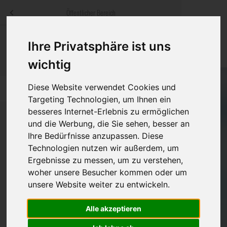
Menü
Öffentlicher Bereich
bestatter
.at
Sterbeanzeigen
Was ist zu tun
Traditionelle
Ihre Privatsphäre ist uns
Informationswebsite der österreichischen Bestatter
wichtig
ch
Rat & Hilfe im Trauerfall
Bestattungsar
Alternative B
Navigation
Diese Website verwendet Cookies und
h
Ihre Bestatter
Leistungen de
überspringen
Targeting Technologien, um Ihnen ein
besseres Internet-Erlebnis zu ermöglichen
Kosten
und die Werbung, die Sie sehen, besser an
Ihre Bedürfnisse anzupassen. Diese
Vorsorge
Bundesland
Technologien nutzen wir außerdem, um
Ergebnisse zu messen, um zu verstehen,
woher unsere Besucher kommen oder um
unsere Website weiter zu entwickeln.
Burgenland
Kärnten
Alle akzeptieren
Niederösterreich