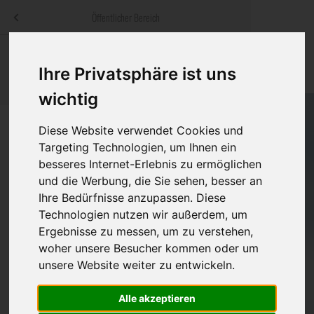
Menü
Öffentlicher Bereich
bestatter
.at
Sterbeanzeigen
Was ist zu tun
Traditionelle
Ihre Privatsphäre ist uns
Informationswebsite der österreichischen Bestatter
ch
Rat & Hilfe im Trauerfall
Bestattungsar
Alternative B
wichtig
Navigation
h
Ihre Bestatter
Leistungen de
überspringen
Diese Website verwendet Cookies und
Targeting Technologien, um Ihnen ein
Kosten
besseres Internet-Erlebnis zu ermöglichen
und die Werbung, die Sie sehen, besser an
Vorsorge
Ihre Bedürfnisse anzupassen. Diese
Bundesland
Technologien nutzen wir außerdem, um
Ergebnisse zu messen, um zu verstehen,
woher unsere Besucher kommen oder um
Burgenland
unsere Website weiter zu entwickeln.
Kärnten
Alle akzeptieren
Niederösterreich