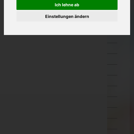
Ich lehne ab
Oberösterreich
Einstellungen ändern
Salzburg
Steiermark
Bruck-Mürzzuschlag
Deutschlandsberg
Graz-Umgebung
Graz(Stadt)
Hartberg-Fürstenfeld
Leibnitz
Leoben
Liezen
Murau