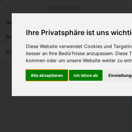
Menü
Öffentlicher Bereich
bestatter
.at
Sterbeanzeigen
Ihre Privatsphäre ist uns wicht
Informationswebsite der österreichischen Bestatter
Rat & Hilfe im Trauerfall
Diese Website verwendet Cookies und Targeting
Ihre Bestatter
Navigation
besser an Ihre Bedürfnisse anzupassen. Diese
Sterbeanzeigen
Rat & Hilfe im Trauerfall
Ihre Bestatter
überspringen
kommen oder um unsere Website weiter zu ent
Alle akzeptieren
Ich lehne ab
Einstellun
Bundesland
Burgenland