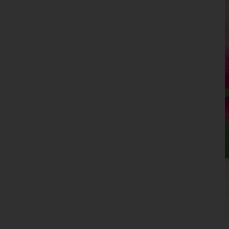
Leoben
Liezen
Murau
Murtal
Südoststeiermark
Voitsberg
Weiz
Tirol
Vorarlberg
Wien