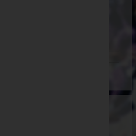
Murtal
Südoststeiermark
Voitsberg
Weiz
Tirol
Vorarlberg
Wien
Ammann Bestattung GmbH
Feldkirch, Vorarlberg
E-Mail:
office@bestattung-ammann.at