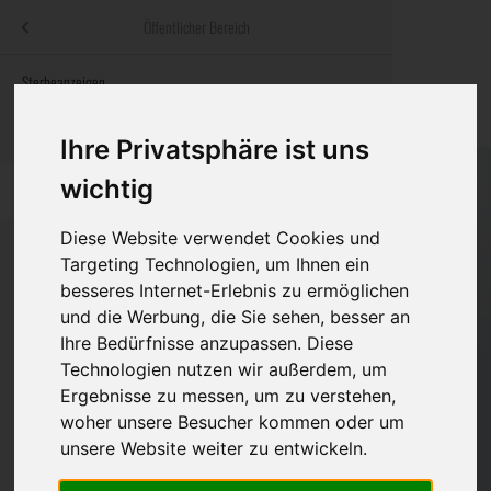
Menü
Öffentlicher Bereich
bestatter
.at
Sterbeanzeigen
Was ist zu tun
Traditionelle
Informationswebsite der österreichischen Bestatter
ch
Rat & Hilfe im Trauerfall
Bestattungsar
Alternative B
Ihre Privatsphäre ist uns
Navigation
wichtig
h
Ihre Bestatter
Leistungen de
überspringen
Diese Website verwendet Cookies und
Kosten
Targeting Technologien, um Ihnen ein
besseres Internet-Erlebnis zu ermöglichen
Vorsorge
Bundesland
und die Werbung, die Sie sehen, besser an
Ihre Bedürfnisse anzupassen. Diese
Technologien nutzen wir außerdem, um
Ergebnisse zu messen, um zu verstehen,
Burgenland
woher unsere Besucher kommen oder um
Kärnten
unsere Website weiter zu entwickeln.
Niederösterreich