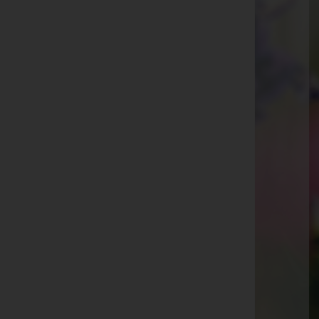
Hohenems
Kaiser-Josef-Straße 20, 6845 Hohenems
Rankweil
Splügenweg 1, 6830 Rankweil
Götzis
St.-Ulrich-Straße 2, 6840 Götzis
Aktuelle Todesfälle
Renate Ess
Erna Morscher
Tomo Rasljic