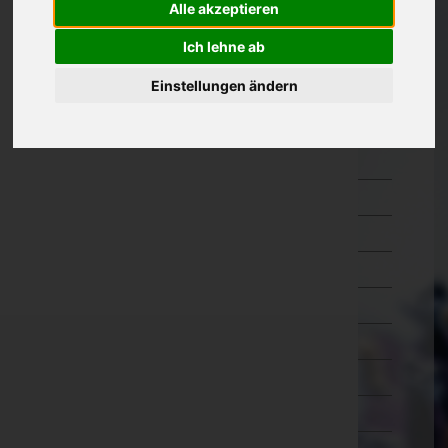
Alle akzeptieren
Oberösterreich
Ich lehne ab
Salzburg
Einstellungen ändern
Steiermark
Bruck-Mürzzuschlag
Deutschlandsberg
Graz-Umgebung
Graz(Stadt)
Hartberg-Fürstenfeld
Leibnitz
Leoben
Liezen
Murau