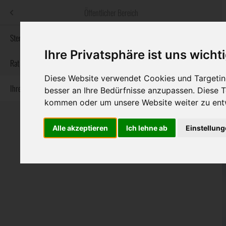
Menü
Öffentlicher Bereich
bestatter
.at
Sterbeanzeigen
Ihre Privatsphäre ist uns wicht
Informationswebsite der österreichischen Bestatter
Rat & Hilfe im Trauerfall
Diese Website verwendet Cookies und Targeting
Ihre Bestatter
Navigation
besser an Ihre Bedürfnisse anzupassen. Diese
Sterbeanzeigen
Rat & Hilfe im Trauerfall
Ihre Bestatter
überspringen
kommen oder um unsere Website weiter zu ent
Alle akzeptieren
Ich lehne ab
Einstellun
Bundesland
Burgenland