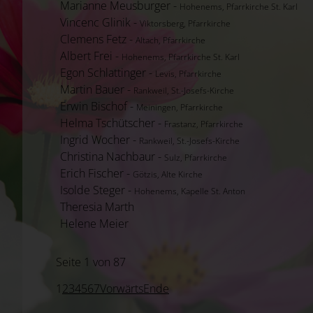
Marianne Meusburger -
Hohenems, Pfarrkirche St. Karl
Vincenc Glinik -
Viktorsberg, Pfarrkirche
Clemens Fetz -
Altach, Pfarrkirche
Albert Frei -
Hohenems, Pfarrkirche St. Karl
Egon Schlattinger -
Levis, Pfarrkirche
Martin Bauer -
Rankweil, St.-Josefs-Kirche
Erwin Bischof -
Meiningen, Pfarrkirche
Helma Tschütscher -
Frastanz, Pfarrkirche
Ingrid Wocher -
Rankweil, St.-Josefs-Kirche
Christina Nachbaur -
Sulz, Pfarrkirche
Erich Fischer -
Götzis, Alte Kirche
Isolde Steger -
Hohenems, Kapelle St. Anton
Theresia Marth
Helene Meier
Seite 1 von 87
1
2
3
4
5
6
7
Vorwärts
Ende