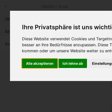
Menü
Öffentlicher Bereich
bestatter
.at
Sterbeanzeigen
Ihre Privatsphäre ist uns wicht
Informationswebsite der österreichischen Bestatter
Rat & Hilfe im Trauerfall
Diese Website verwendet Cookies und Targeting
Ihre Bestatter
Navigation
besser an Ihre Bedürfnisse anzupassen. Diese
Sterbeanzeigen
Rat & Hilfe im Trauerfall
Ihre Bestatter
überspringen
kommen oder um unsere Website weiter zu ent
Alle akzeptieren
Ich lehne ab
Einstellun
Bundesland
Burgenland