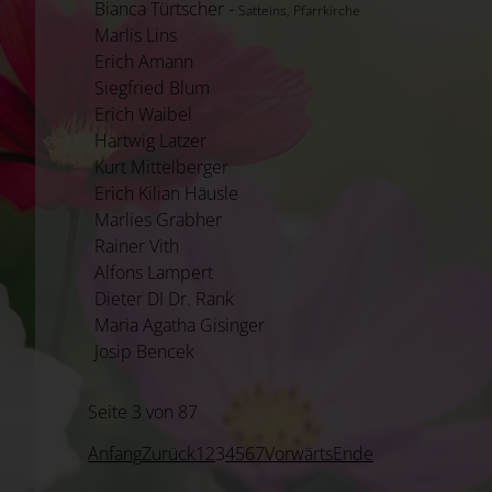
Bianca Türtscher -
Satteins, Pfarrkirche
Marlis Lins
Erich Amann
Siegfried Blum
Erich Waibel
Hartwig Latzer
Kurt Mittelberger
Erich Kilian Häusle
Marlies Grabher
Rainer Vith
Alfons Lampert
Dieter DI Dr. Rank
Maria Agatha Gisinger
Josip Bencek
Seite 3 von 87
Anfang
Zurück
1
2
3
4
5
6
7
Vorwärts
Ende