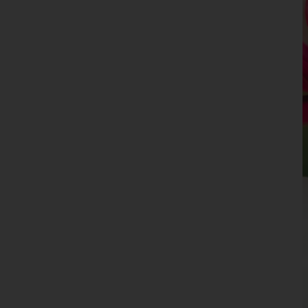
Niederösterreich
Oberösterreich
Salzburg
Steiermark
Tirol
Vorarlberg
Wien