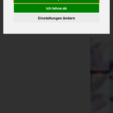
Oberösterreich
Ich lehne ab
Salzburg
Einstellungen ändern
Steiermark
Tirol
Vorarlberg
Wien
Ammann Bestattung GmbH
Feldkirch, Vorarlberg
E-Mail:
office@bestattung-ammann.at