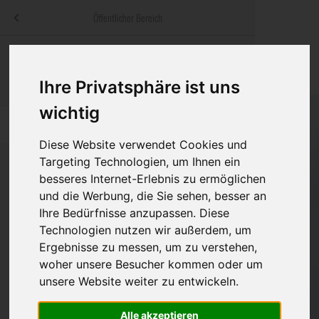
Menü
Öffentlicher Bereich
bestatter
.at
Sterbeanzeigen
Was ist zu tun
Traditionelle
Informationswebsite der österreichischen Bestatter
Ihre Privatsphäre ist uns
ch
Rat & Hilfe im Trauerfall
Bestattungsar
Alternative B
wichtig
Navigation
h
Ihre Bestatter
Leistungen de
überspringen
Diese Website verwendet Cookies und
Kosten
Targeting Technologien, um Ihnen ein
besseres Internet-Erlebnis zu ermöglichen
Vorsorge
und die Werbung, die Sie sehen, besser an
Bundesland
Ihre Bedürfnisse anzupassen. Diese
Technologien nutzen wir außerdem, um
Ergebnisse zu messen, um zu verstehen,
Burgenland
woher unsere Besucher kommen oder um
unsere Website weiter zu entwickeln.
Kärnten
Niederösterreich
Alle akzeptieren