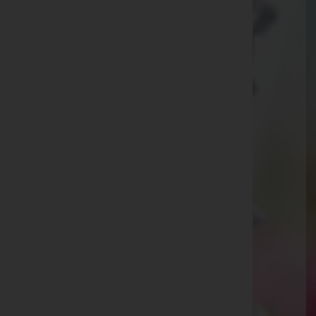
Hohenems
Kaiser-Josef-Straße 20, 6845 Hohenems
Rankweil
Splügenweg 1, 6830 Rankweil
Götzis
St.-Ulrich-Straße 2, 6840 Götzis
Aktuelle Todesfälle
Günter Bösch
Hildegard Kessler
Josef Fink
Erika Zauchinger