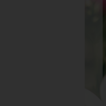
Margaretha Hosp
Wilhelm Mittelberger
Hedwig Doleschal
Anna Högger
Johann Nesensohn
Karl Heinz Tomasini
Josef Salcher
Wolfgang Kofler
Franz Karl Bertel
Dagmar Riederer
Evelyn Lins
Ulrike Herkommer
Christl Gantner