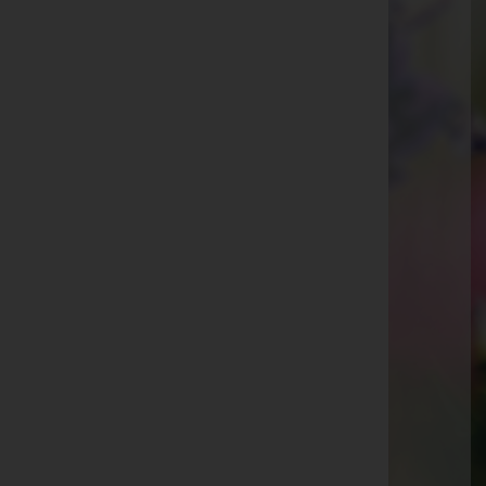
Hohenems
Kaiser-Josef-Straße 20, 6845 Hohenems
Rankweil
Splügenweg 1, 6830 Rankweil
Götzis
St.-Ulrich-Straße 2, 6840 Götzis
Aktuelle Todesfälle
Ulrike Elke Schlömmer
Martin Rudolf Fend
Otto Fleisch