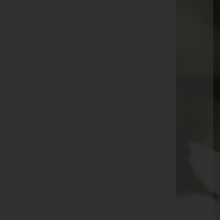
Sonja Aichner
Walter Mathies
Adelheid Mayer
Anni Ender
Anna Rüdisser
Anna Amann
Josef Ulrich Metzler
Stefanie Burtscher
Ernst Rachbauer
Ida Giesinger
Gertrud Mathis
Rosa Kühne
Anna Gratz