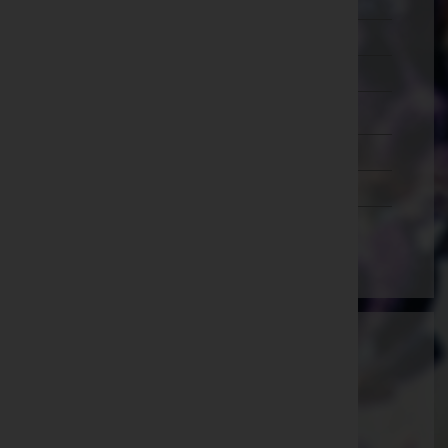
Murtal
Südoststeiermark
Voitsberg
Weiz
Tirol
Vorarlberg
Wien
Ammann Bestattung GmbH
Feldkirch, Vorarlberg
E-Mail:
office@bestattung-ammann.at