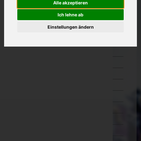
Alle akzeptieren
Oberösterreich
Ich lehne ab
Salzburg
Einstellungen ändern
Steiermark
Bruck-Mürzzuschlag
Deutschlandsberg
Graz-Umgebung
Graz(Stadt)
Hartberg-Fürstenfeld
Leibnitz
Leoben
Liezen
Murau