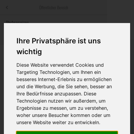
Menü
Öffentlicher Bereich
bestatter
.at
Sterbeanzeigen
Was ist zu tun
Traditionelle
Informationswebsite der österreichischen Bestatter
ch
Rat & Hilfe im Trauerfall
Bestattungsar
Alternative B
Ihre Privatsphäre ist uns
Navigation
wichtig
h
Ihre Bestatter
Leistungen de
überspringen
Diese Website verwendet Cookies und
Kosten
Targeting Technologien, um Ihnen ein
besseres Internet-Erlebnis zu ermöglichen
Vorsorge
Bundesland
und die Werbung, die Sie sehen, besser an
Ihre Bedürfnisse anzupassen. Diese
Technologien nutzen wir außerdem, um
Ergebnisse zu messen, um zu verstehen,
Burgenland
woher unsere Besucher kommen oder um
Kärnten
unsere Website weiter zu entwickeln.
Niederösterreich