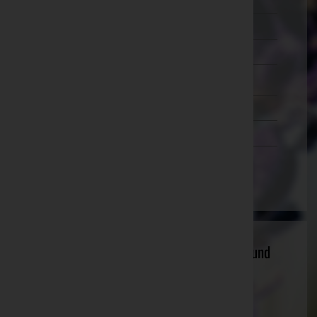
Murtal
Südoststeiermark
Voitsberg
Weiz
Tirol
Vorarlberg
Wien
Andreas Lederbauer - Treppenbau, Bau und
Möbeltischlerei
Ried im Innkreis, Oberösterreich
Website:
https://www.stiegenbau.at/