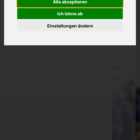
Alle akzeptieren
Oberösterreich
Ich lehne ab
Salzburg
Einstellungen ändern
Steiermark
Bruck-Mürzzuschlag
Deutschlandsberg
Graz-Umgebung
Graz(Stadt)
Hartberg-Fürstenfeld
Leibnitz
Leoben
Liezen
Murau