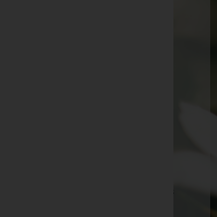
Karl Kinast -
Pfarrkirche Eberschwang
Marianne Fuchsberger -
Pfarrkirche Eberschwang
Pauline Schacht -
Pfarrkirche Eberschwang
Elfrieda Reiter -
Pfarrkirche Eberschwang
Hermann Ahammer -
Friedhof Eberschwang
Monika Wiesbauer
Josef Pumberger -
Pfarrkirche Eberschwang
Ingeborg Zweimüller -
Pfarrkirche Eberschwang
Dr. Gert Thiemann -
Pfarrkirche Eberschwang
Elfriede Pumberger -
Pfarrkirche Eberschwang
Walter Meingassner -
Pfarrkirche Eberschwang
Margaretha Kreuzhuber -
Pfarrkirche Eberschwang
Helmut Mühlböck -
Friedhofshalle Eberschwang