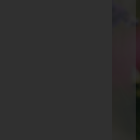
E-Mail:
lederbauer@stiegenbau.at
Telefon: +43 7753 2316
Eberschwang
Eberschwang 30, 4906 Eberschwang
Aktuelle Todesfälle
Johann Helm -
Pfarrkirche Eberschwang
Christine Dworak -
Friedhof Eberschwang
Theresia Freilinger -
Friedhof Eberschwang
Anna Manetsgruber -
Pfarrkirche Eberschwang
Maximilian Hohensinn -
Pfarrkirche Eberschwang
Hermann Grabner -
Pfarrkirche Eberschwang