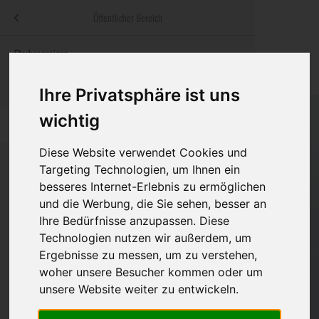
Menü
Öffentlicher Bereich
bestatter
.at
Sterbeanzeigen
Was ist zu tun
Traditionelle
Informationswebsite der österreichischen Bestatter
ch
Rat & Hilfe im Trauerfall
Bestattungsar
Alternative B
Ihre Privatsphäre ist uns
Navigation
wichtig
h
Ihre Bestatter
Leistungen de
überspringen
Diese Website verwendet Cookies und
Kosten
Targeting Technologien, um Ihnen ein
besseres Internet-Erlebnis zu ermöglichen
Vorsorge
und die Werbung, die Sie sehen, besser an
Bundesland
Ihre Bedürfnisse anzupassen. Diese
Technologien nutzen wir außerdem, um
Ergebnisse zu messen, um zu verstehen,
Burgenland
woher unsere Besucher kommen oder um
Kärnten
unsere Website weiter zu entwickeln.
Niederösterreich