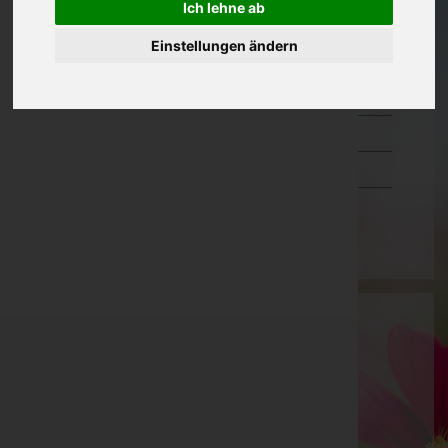
Ich lehne ab
Oberösterreich
Einstellungen ändern
Salzburg
Steiermark
Tirol
Vorarlberg
Wien
Andreas Prielinger
Kirchdorf an der Krems, Oberösterreich
Mobil: 0664/4314393
Telefon: 07586/6014
Fax: 075866051