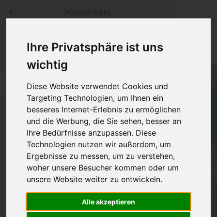
Menü
Öffentlicher Bereich
bestatter
.at
Sterbeanzeigen
Was ist zu tun
Traditionelle
Ihre Privatsphäre ist uns
Informationswebsite der österreichischen Bestatter
ch
Rat & Hilfe im Trauerfall
Bestattungsar
Alternative B
wichtig
Navigation
h
Ihre Bestatter
Leistungen de
überspringen
Diese Website verwendet Cookies und
Targeting Technologien, um Ihnen ein
Kosten
besseres Internet-Erlebnis zu ermöglichen
und die Werbung, die Sie sehen, besser an
Ihre Bedürfnisse anzupassen. Diese
Vorsorge
Bundesland
Technologien nutzen wir außerdem, um
Ergebnisse zu messen, um zu verstehen,
woher unsere Besucher kommen oder um
Burgenland
unsere Website weiter zu entwickeln.
Kärnten
Alle akzeptieren
Niederösterreich