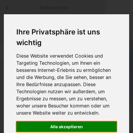
Menü
Öffentlicher Bereich
bestatter
.at
Sterbeanzeigen
Was ist zu tun
Traditionelle
Ihre Privatsphäre ist uns
Informationswebsite der österreichischen Bestatter
ch
Rat & Hilfe im Trauerfall
Bestattungsar
Alternative B
wichtig
Navigation
h
Ihre Bestatter
Leistungen de
überspringen
Diese Website verwendet Cookies und
Targeting Technologien, um Ihnen ein
Kosten
besseres Internet-Erlebnis zu ermöglichen
und die Werbung, die Sie sehen, besser an
Vorsorge
Ihre Bedürfnisse anzupassen. Diese
Bundesland
Technologien nutzen wir außerdem, um
Ergebnisse zu messen, um zu verstehen,
woher unsere Besucher kommen oder um
Burgenland
unsere Website weiter zu entwickeln.
Eisenstadt-Umgebung
Alle akzeptieren
Eisenstadt(Stadt)