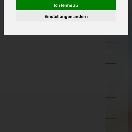
Güssing
Ich lehne ab
Jennersdorf
Einstellungen ändern
Mattersburg
Neusiedl am See
Oberpullendorf
Oberwart
Rust(Stadt)
Kärnten
Niederösterreich
Oberösterreich
Salzburg
Steiermark