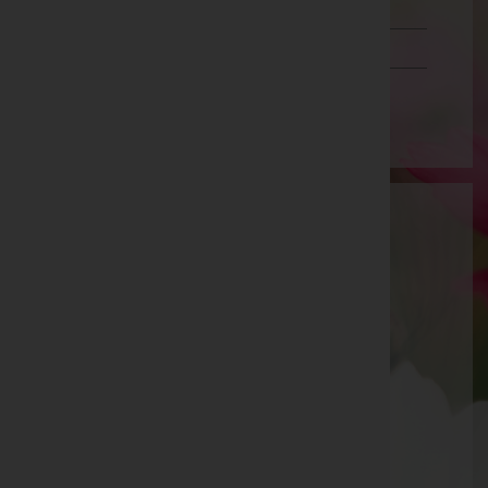
Tirol
Vorarlberg
Wien
Andreas Prielinger
Kirchdorf an der Krems, Oberösterreich
Mobil: 0664/4314393
Telefon: 07586/6014
Fax: 075866051
Pettenbach
Friedhofweg 2, 4643 Pettenbach
Telefon: 07586/6014
Fax: 075866051