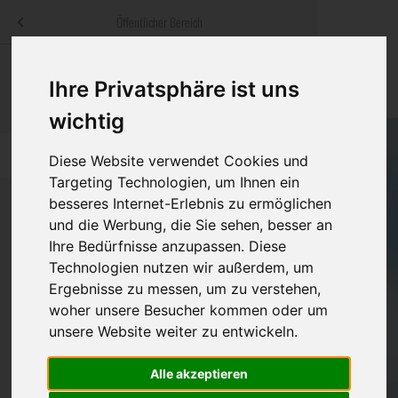
Menü
Öffentlicher Bereich
bestatter
.at
Sterbeanzeigen
Was ist zu tun
Traditionelle
Ihre Privatsphäre ist uns
Informationswebsite der österreichischen Bestatter
ch
Rat & Hilfe im Trauerfall
Bestattungsar
Alternative B
wichtig
Navigation
h
Ihre Bestatter
Leistungen de
überspringen
Diese Website verwendet Cookies und
Targeting Technologien, um Ihnen ein
Kosten
besseres Internet-Erlebnis zu ermöglichen
und die Werbung, die Sie sehen, besser an
Vorsorge
Ihre Bedürfnisse anzupassen. Diese
Bundesland
Technologien nutzen wir außerdem, um
Ergebnisse zu messen, um zu verstehen,
woher unsere Besucher kommen oder um
Burgenland
unsere Website weiter zu entwickeln.
Kärnten
Alle akzeptieren
Niederösterreich