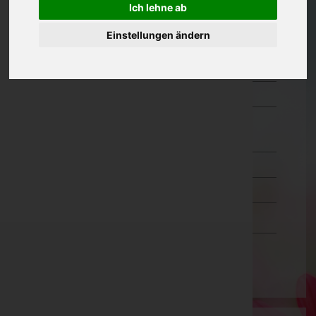
Ich lehne ab
Oberösterreich
Einstellungen ändern
Salzburg
Steiermark
Tirol
Vorarlberg
Bludenz
Bregenz
Dornbirn
Feldkirch
Wien