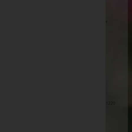
Wien 21.,Floridsdorf
Brünner Straße 70/2/1, 1210 Wien 21.,Floridsdorf
Wien 22.,Donaustadt
Donaustadtstraße 1, 1220 Wien 22.,Donaustadt
Wien 22.,Donaustadt
Langobardenstraße(U2-Donauspital), 1220 Wien
22.,Donaustadt
Wien 22.,Donaustadt
Wangari-Maathai-Platz Container (nähe U-Bahn), 1220
Wien 22.,Donaustadt
Wien 23.,Liesing