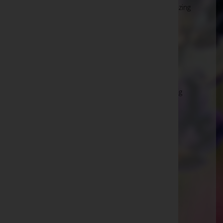
Hütteldorfer Straße 174-176, 1140 Wien 14.,Penzing
Wien 14.,Penzing
Hauptstraße 76, 1140 Wien 14.,Penzing
Wien 16.,Ottakring
Richard-Wagner-Platz 19, 1160 Wien 16.,Ottakring
Wien 18.,Währing
Martinstraße 100, 1180 Wien 18.,Währing
Wien 20.,Brigittenau
Brigittaplatz 10, 1200 Wien 20.,Brigittenau
Wien 21.,Floridsdorf
Am Spitz 1, 1210 Wien 21.,Floridsdorf