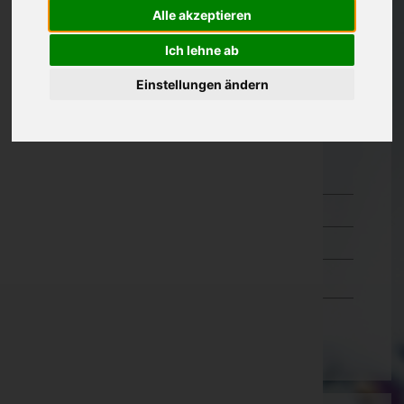
Alle akzeptieren
Oberösterreich
Ich lehne ab
Salzburg
Einstellungen ändern
Steiermark
Tirol
Vorarlberg
Bludenz
Bregenz
Dornbirn
Feldkirch
Wien