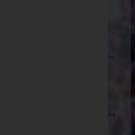
BESTATTUNG WIEN GmbH
Wien 22.,Donaustadt, Wien
E-Mail:
office@bestattungwien.at
Wien 10.,Favoriten
Laxenburger Straße 43-45, 1100 Wien 10.,Favoriten
Wien 11.,Simmering
Simmeringer Hauptstraße 339, 1110 Wien
11.,Simmering
Wien 13.,Hietzing
Hietzinger Kai 1(AMTSHAUS), 1130 Wien 13.,Hietzing
Wien 14.,Penzing