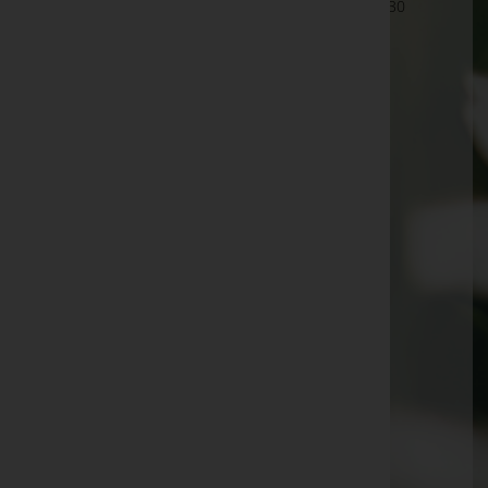
Liesinger Platz 1, Tür 31 (BUEROGEBAEUDE), 1230
Wien 23.,Liesing
Wien 23.,Liesing
Maurer Hauptplatz 10, 1230 Wien 23.,Liesing
Nußdorfer Straße 90-92, 1090
Schlesingerplatz 2, 1080
Schönbrunner Straße 54, 1050
Spitalgasse 4(Uni-Campus), 1090
Spittelauer Lände 45, 1090
Landstraßer Hauptstraße 84, 1030
Landstraßer Hauptstraße 36, 1030
Aktuelle Todesfälle