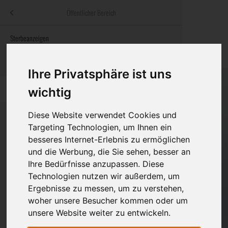
Menü
Öffentlicher Bereich
bestatter
.at
Sterbeanzeigen
Was ist zu tun
Traditionelle
Informationswebsite der österreichischen Bestatter
ch
Rat & Hilfe im Trauerfall
Bestattungsar
Alternative B
Ihre Privatsphäre ist uns
Navigation
h
Ihre Bestatter
Leistungen de
wichtig
überspringen
Kosten
Diese Website verwendet Cookies und
Targeting Technologien, um Ihnen ein
besseres Internet-Erlebnis zu ermöglichen
Vorsorge
Bundesland
und die Werbung, die Sie sehen, besser an
Ihre Bedürfnisse anzupassen. Diese
Technologien nutzen wir außerdem, um
Burgenland
Ergebnisse zu messen, um zu verstehen,
woher unsere Besucher kommen oder um
Kärnten
unsere Website weiter zu entwickeln.
Niederösterreich