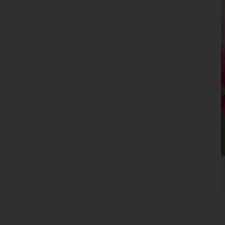
Leoben
Liezen
Murau
Murtal
Südoststeiermark
Voitsberg
Weiz
Tirol
Vorarlberg
Wien