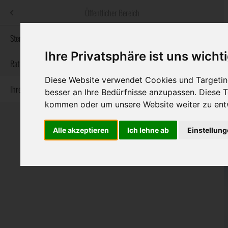
Menü
Öffentlicher Bereich
bestatter
.at
Sterbeanzeigen
Ihre Privatsphäre ist uns wicht
Informationswebsite der österreichischen Bestatter
Rat & Hilfe im Trauerfall
Diese Website verwendet Cookies und Targeting
Ihre Bestatter
Navigation
besser an Ihre Bedürfnisse anzupassen. Diese
Sterbeanzeigen
Rat & Hilfe im Trauerfall
Ihre Bestatter
überspringen
kommen oder um unsere Website weiter zu ent
Alle akzeptieren
Ich lehne ab
Einstellun
Bundesland
Burgenland