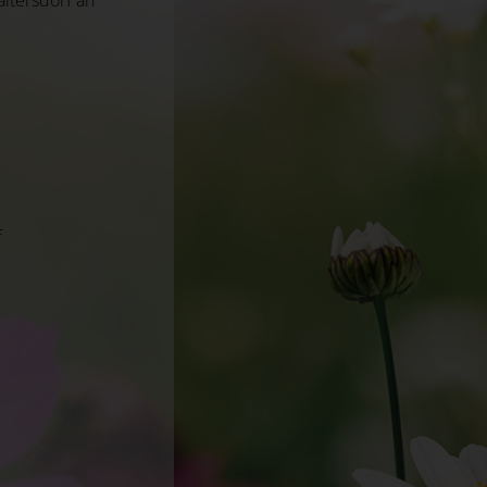
ltersdorf an
f