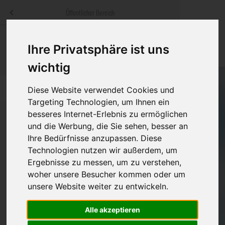
Menü
Öffentlicher Bereich
bestatter
.at
Sterbeanzeigen
Was ist zu tun
Traditionelle
Ihre Privatsphäre ist uns
Informationswebsite der österreichischen Bestatter
ch
Rat & Hilfe im Trauerfall
Bestattungsar
Alternative B
wichtig
Navigation
h
Ihre Bestatter
Leistungen de
überspringen
Diese Website verwendet Cookies und
Targeting Technologien, um Ihnen ein
Kosten
besseres Internet-Erlebnis zu ermöglichen
und die Werbung, die Sie sehen, besser an
Vorsorge
Ihre Bedürfnisse anzupassen. Diese
Bundesland
Technologien nutzen wir außerdem, um
Ergebnisse zu messen, um zu verstehen,
woher unsere Besucher kommen oder um
Burgenland
unsere Website weiter zu entwickeln.
Kärnten
Alle akzeptieren
Niederösterreich