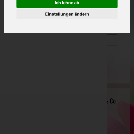
Ich lehne ab
Oberösterreich
Einstellungen ändern
Salzburg
Steiermark
Tirol
Vorarlberg
Wien
Baumgartner Tischlerwerkstatt GmbH & Co
KG
Murtal, Steiermark