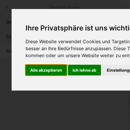
Menü
Öffentlicher Bereich
bestatter
.at
Sterbeanzeigen
Ihre Privatsphäre ist uns wicht
Informationswebsite der österreichischen Bestatter
Rat & Hilfe im Trauerfall
Diese Website verwendet Cookies und Targeting
besser an Ihre Bedürfnisse anzupassen. Diese
Ihre Bestatter
Navigation
Sterbeanzeigen
Rat & Hilfe im Trauerfall
Ihre Bestatter
kommen oder um unsere Website weiter zu ent
überspringen
Alle akzeptieren
Ich lehne ab
Einstellun
Bundesland
Burgenland