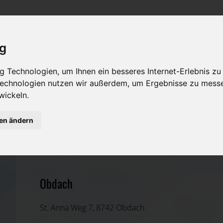
Rat & Hilfe im Trauerfall
Bestattungsarten
Was ist zu tun im Todesfall?
Traditionelle Bestattungsarten
ig
Bestattungsarten
Alternative Bestattungsarten
 Technologien, um Ihnen ein besseres Internet-Erlebnis zu
 Technologien nutzen wir außerdem, um Ergebnisse zu mess
Leistungen des Bestatters
wickeln.
Kosten
gen ändern
Baumgartner Tischlerwerkstatt GmbH
Vorsorge
Murtal, Steiermark
Obdach
St. Anna Weg 7, 8742 Obdach