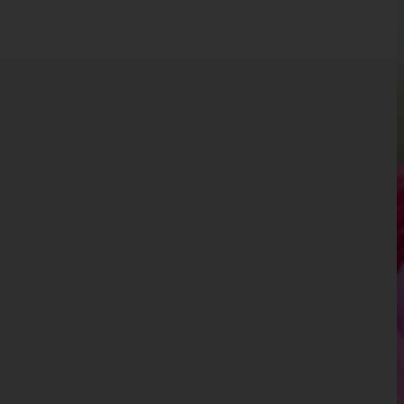
Kärnten
Niederösterreich
Oberösterreich
Salzburg
Steiermark
Tirol
Vorarlberg
Wien