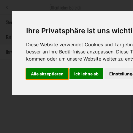
Menü
Öffentlicher Bereich
bestatter
.at
Sterbeanzeigen
Ihre Privatsphäre ist uns wicht
Informationswebsite der österreichischen Bestatter
Rat & Hilfe im Trauerfall
Diese Website verwendet Cookies und Targeting
Ihre Bestatter
besser an Ihre Bedürfnisse anzupassen. Diese
Navigation
Sterbeanzeigen
Rat & Hilfe im Trauerfall
Ihre Bestatter
kommen oder um unsere Website weiter zu ent
überspringen
Alle akzeptieren
Ich lehne ab
Einstellun
Bundesland
Burgenland