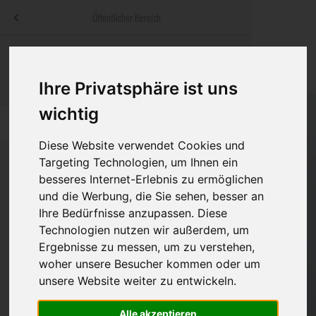
Menü
Öffentlicher Bereich
bestatter
.at
Sterbeanzeigen
Was ist zu tun
Traditionelle
Informationswebsite der österreichischen Bestatter
Ihre Privatsphäre ist uns
ch
Rat & Hilfe im Trauerfall
Bestattungsar
Alternative B
Navigation
wichtig
h
Ihre Bestatter
Leistungen de
überspringen
Diese Website verwendet Cookies und
Kosten
Targeting Technologien, um Ihnen ein
besseres Internet-Erlebnis zu ermöglichen
Vorsorge
und die Werbung, die Sie sehen, besser an
Bundesland
Ihre Bedürfnisse anzupassen. Diese
Technologien nutzen wir außerdem, um
Ergebnisse zu messen, um zu verstehen,
Burgenland
woher unsere Besucher kommen oder um
unsere Website weiter zu entwickeln.
Kärnten
Niederösterreich
Alle akzeptieren