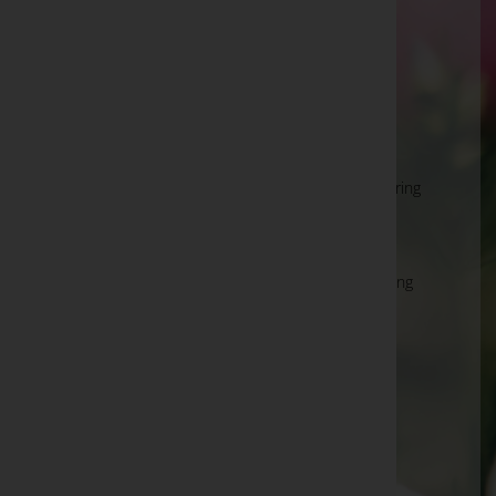
Wien 11.,Simmering
Simmeringer Hauptstraße 97/EG, 1110 Wien
11.,Simmering
Wien 16.,Ottakring
Maroltingergasse 102A/EG, 1160 Wien 16.,Ottakring
Wien 18.,Währing
Anastasius-Grün-Gasse 11, 1180 Wien 18.,Währing
Wien 19.,Döbling
Silbergasse 5, 1190 Wien 19.,Döbling
Wien 21.,Floridsdorf
Floridsdorfer Hauptstraße 28/EG, 1210 Wien
21.,Floridsdorf