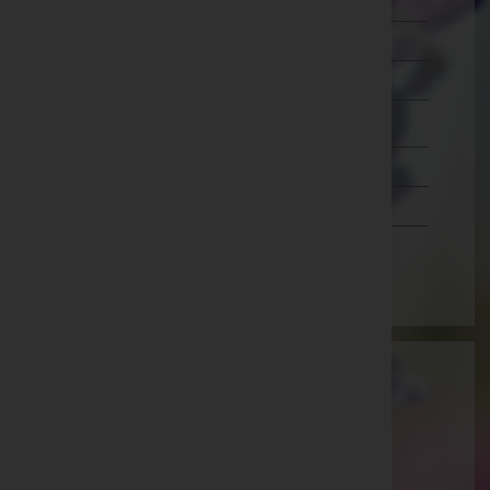
Murtal
Südoststeiermark
Voitsberg
Weiz
Tirol
Vorarlberg
Wien
Benu GmbH
Wien 11.,Simmering, Wien
E-Mail:
stefan.atz@benu.at