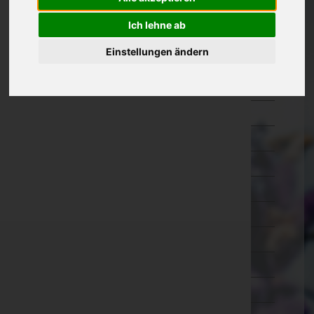
Oberösterreich
Ich lehne ab
Salzburg
Einstellungen ändern
Steiermark
Bruck-Mürzzuschlag
Deutschlandsberg
Graz-Umgebung
Graz(Stadt)
Hartberg-Fürstenfeld
Leibnitz
Leoben
Liezen
Murau