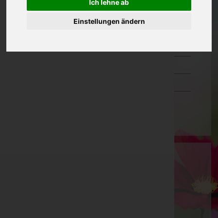
Ich lehne ab
Oberösterreich
Einstellungen ändern
Salzburg
Steiermark
Tirol
Vorarlberg
Wien
Bernhard Kölndorfer
Neusiedl am See, Burgenland
Frauenkirchen