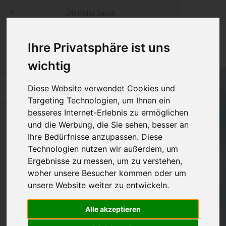
Menü
Öffentlicher Bereich
bestatter
.at
Sterbeanzeigen
Was ist zu tun
Traditionelle
Ihre Privatsphäre ist uns
Informationswebsite der österreichischen Bestatter
ch
Rat & Hilfe im Trauerfall
Bestattungsar
Alternative B
wichtig
Navigation
h
Ihre Bestatter
Leistungen de
Diese Website verwendet Cookies und
überspringen
Targeting Technologien, um Ihnen ein
besseres Internet-Erlebnis zu ermöglichen
Kosten
und die Werbung, die Sie sehen, besser an
Ihre Bedürfnisse anzupassen. Diese
Vorsorge
Bundesland
Technologien nutzen wir außerdem, um
Ergebnisse zu messen, um zu verstehen,
woher unsere Besucher kommen oder um
Burgenland
unsere Website weiter zu entwickeln.
Kärnten
Alle akzeptieren
Niederösterreich