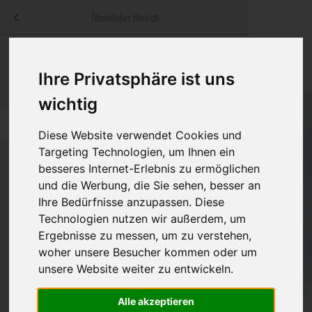
Menü
Öffentlicher Bereich
bestatter
.at
Sterbeanzeigen
Was ist zu tun
Traditionelle
Informationswebsite der österreichischen Bestatter
Ihre Privatsphäre ist uns
ch
Rat & Hilfe im Trauerfall
Bestattungsar
Alternative B
wichtig
Navigation
h
Ihre Bestatter
Leistungen de
überspringen
Diese Website verwendet Cookies und
Targeting Technologien, um Ihnen ein
Kosten
besseres Internet-Erlebnis zu ermöglichen
und die Werbung, die Sie sehen, besser an
Vorsorge
Bundesland
Ihre Bedürfnisse anzupassen. Diese
Technologien nutzen wir außerdem, um
Ergebnisse zu messen, um zu verstehen,
woher unsere Besucher kommen oder um
Burgenland
unsere Website weiter zu entwickeln.
Kärnten
Alle akzeptieren
Niederösterreich