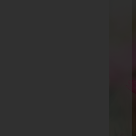
Ansfelden
Friedhofstraße 15, 4052 Ansfelden
Website:
http://www.bestattung-alkin.at
E-Mail:
ansfelden@alkin.cc
Telefon: +43 (7229) 80 3 81
St. Florian
Im Astenfeld 8, 4490 St. Florian
Traun
Neubauerstraße 6, 4050 Traun
Website:
http://www.bestattung-alkin.at
E-Mail:
traun@alkin.cc
Telefon: +43 (7229) 69 0 55
Linz