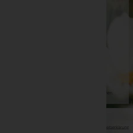
Florianer Straße 2, 4030 Linz
Website:
http://www.bestattung-alkin.at
E-Mail:
bestattungalkin@aon.at
Telefon: +43 (732) 30 76 81
Linz
Im Kreuzlandl 14, 4020 Linz
Website:
http://www.bestattung-alkin.at
E-Mail:
bindermichl@alkin.cc
Telefon: +43 (732) 34 20 88
Aktuelle Todesfälle
Es gibt keine Einträge, die Ihrer Suche entsprechen.
WKO-Link
EIN SERVICE DER
Impressum
|
Datenschutz
|
Barrierefreiheitserklärung