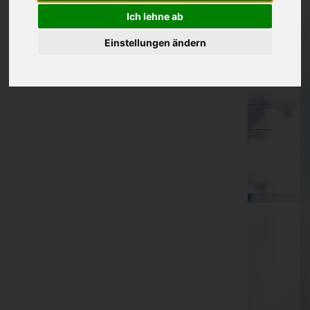
Ich lehne ab
Oberösterreich
Salzburg
Einstellungen ändern
Steiermark
Tirol
Vorarlberg
Wien
Bestattung Alkin GmbH
Linz-Land, Oberösterreich
Website:
http://www.bestattung-alkin.at
E-Mail:
zentrale@alkin.cc
Telefon: +43 (732) 30 76 81