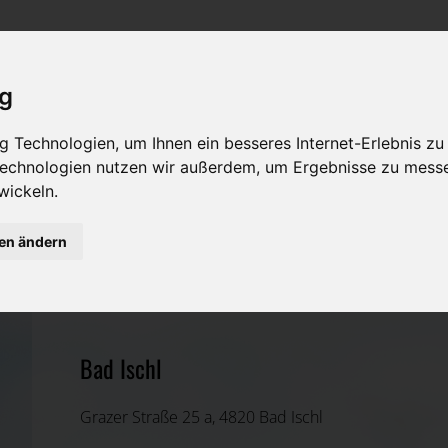
Rat & Hilfe im Trauerfall
Bestattungsarten
Was ist zu tun im Todesfall?
Traditionelle Bestattungsarten
ig
Bestattungsarten
Alternative Bestattungsarten
 Technologien, um Ihnen ein besseres Internet-Erlebnis zu
 Technologien nutzen wir außerdem, um Ergebnisse zu mess
Leistungen des Bestatters
wickeln.
Kosten
gen ändern
Bestattung Anlanger KG
Vorsorge
Gmunden, Oberösterreich
Bad Ischl
Grazer Straße 25 a, 4820 Bad Ischl