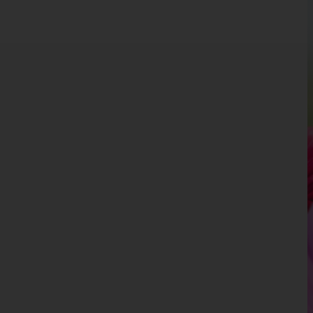
Kärnten
Niederösterreich
Oberösterreich
Salzburg
Steiermark
Tirol
Vorarlberg
Wien