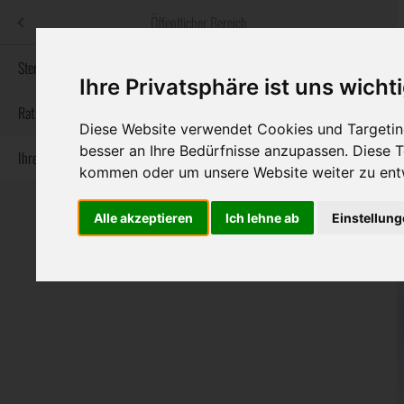
Menü
Öffentlicher Bereich
bestatter
.at
Sterbeanzeigen
Ihre Privatsphäre ist uns wicht
Informationswebsite der österreichischen Bestatter
Rat & Hilfe im Trauerfall
Diese Website verwendet Cookies und Targeting
besser an Ihre Bedürfnisse anzupassen. Diese
Ihre Bestatter
Navigation
Sterbeanzeigen
Rat & Hilfe im Trauerfall
Ihre Bestatter
kommen oder um unsere Website weiter zu ent
überspringen
Alle akzeptieren
Ich lehne ab
Einstellun
Bundesland
Burgenland