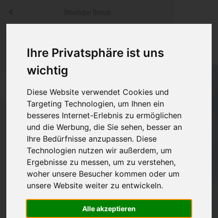
Menü
Öffentlicher Bereich
bestatter
.at
Sterbeanzeigen
Was ist zu tun
Traditionelle
Ihre Privatsphäre ist uns
Informationswebsite der österreichischen Bestatter
ch
Rat & Hilfe im Trauerfall
Bestattungsar
Alternative B
wichtig
Navigation
h
Ihre Bestatter
Leistungen de
überspringen
Diese Website verwendet Cookies und
Targeting Technologien, um Ihnen ein
Kosten
besseres Internet-Erlebnis zu ermöglichen
und die Werbung, die Sie sehen, besser an
Vorsorge
Ihre Bedürfnisse anzupassen. Diese
Bundesland
Technologien nutzen wir außerdem, um
Ergebnisse zu messen, um zu verstehen,
woher unsere Besucher kommen oder um
Burgenland
unsere Website weiter zu entwickeln.
Kärnten
Alle akzeptieren
Niederösterreich