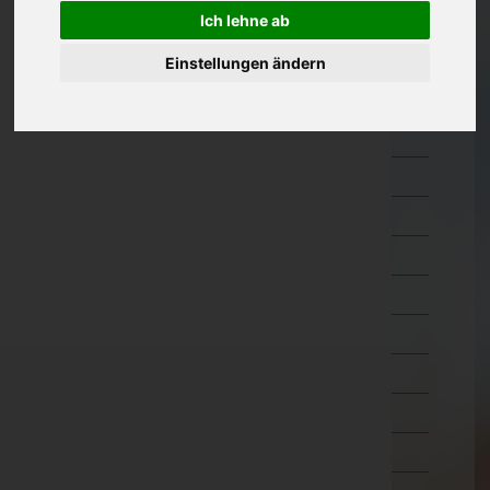
Ich lehne ab
Oberösterreich
Einstellungen ändern
Salzburg
Steiermark
Bruck-Mürzzuschlag
Deutschlandsberg
Graz-Umgebung
Graz(Stadt)
Hartberg-Fürstenfeld
Leibnitz
Leoben
Liezen
Murau