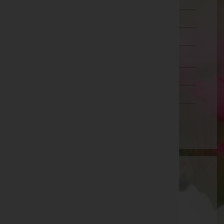
Murtal
Südoststeiermark
Voitsberg
Weiz
Tirol
Vorarlberg
Wien
Bestattung Anlanger KG
Gmunden, Oberösterreich