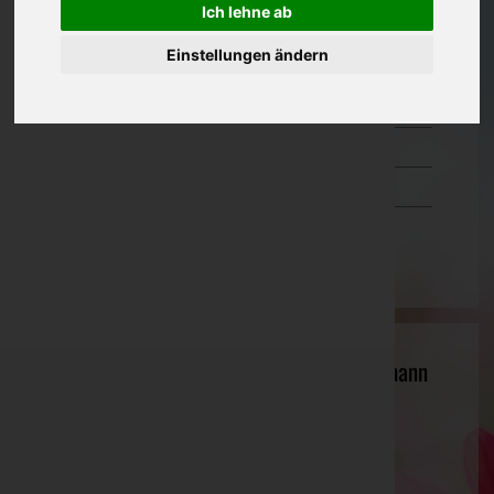
Ich lehne ab
Oberösterreich
Einstellungen ändern
Salzburg
Steiermark
Tirol
Vorarlberg
Wien
Bestattung C. Müller, Inh. Markus Floßmann
e.U.
Innsbruck-Stadt, Tirol