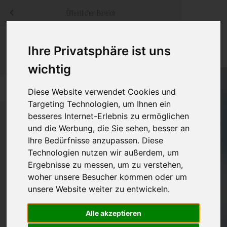
Menü
Öffentlicher Bereich
bestatter
.at
Sterbeanzeigen
Was ist zu tun
Traditionelle
Ihre Privatsphäre ist uns
Informationswebsite der österreichischen Bestatter
ch
Rat & Hilfe im Trauerfall
Bestattungsar
Alternative B
wichtig
Navigation
h
Ihre Bestatter
Leistungen de
überspringen
Diese Website verwendet Cookies und
Targeting Technologien, um Ihnen ein
Kosten
besseres Internet-Erlebnis zu ermöglichen
und die Werbung, die Sie sehen, besser an
Vorsorge
Ihre Bedürfnisse anzupassen. Diese
Bundesland
Technologien nutzen wir außerdem, um
Ergebnisse zu messen, um zu verstehen,
woher unsere Besucher kommen oder um
Burgenland
unsere Website weiter zu entwickeln.
Kärnten
Alle akzeptieren
Niederösterreich