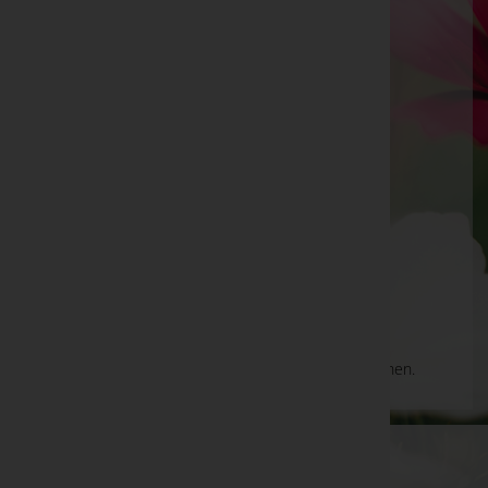
Innsbruck
Pradler Straße 29, 6020 Innsbruck
Innsbruck
Speckweg 2a, 6020 Innsbruck
Innsbruck
Speckweg 2a, 6020 Innsbruck
Aktuelle Todesfälle
Es gibt keine Einträge, die Ihrer Suche entsprechen.
WKO-Link
EIN SERVICE DER