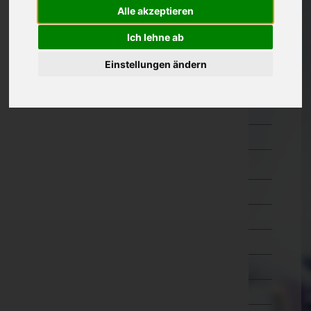
Alle akzeptieren
Güssing
Jennersdorf
Ich lehne ab
Mattersburg
Einstellungen ändern
Neusiedl am See
Oberpullendorf
Oberwart
Rust(Stadt)
Kärnten
Niederösterreich
Oberösterreich
Salzburg
Steiermark