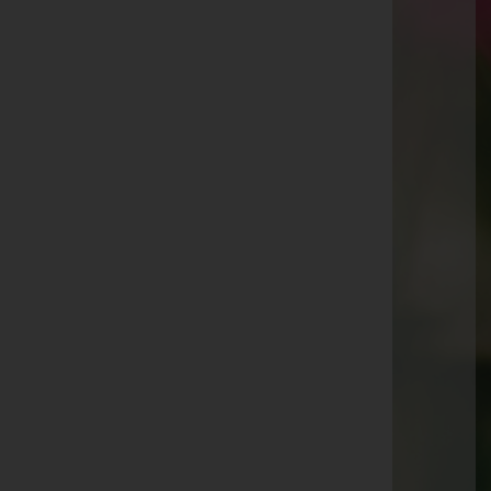
Regau 24, 4844 Regau
Telefon: 07672/92026
Zell am Pettenfirst
Schwarzland 2, 4842 Zell am Pettenfirst
Telefon: 07672/92826
Seewalchen am Attersee
Steindorfer Straße 16b, 4863 Seewalchen am
Attersee
Ampflwang
Stelzhamerstr. 10, 4843 Ampflwang
Telefon: 07672/92026
Ungenach