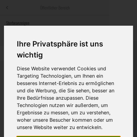
Menü
Öffentlicher Bereich
bestatter
.at
Sterbeanzeigen
Was ist zu tun
Traditionelle
Informationswebsite der österreichischen Bestatter
ch
Rat & Hilfe im Trauerfall
Bestattungsar
Alternative B
Ihre Privatsphäre ist uns
Navigation
h
Ihre Bestatter
Leistungen de
wichtig
überspringen
Kosten
Diese Website verwendet Cookies und
Targeting Technologien, um Ihnen ein
besseres Internet-Erlebnis zu ermöglichen
Vorsorge
Bundesland
und die Werbung, die Sie sehen, besser an
Ihre Bedürfnisse anzupassen. Diese
Technologien nutzen wir außerdem, um
Burgenland
Ergebnisse zu messen, um zu verstehen,
woher unsere Besucher kommen oder um
Eisenstadt-Umgebung
unsere Website weiter zu entwickeln.
Eisenstadt(Stadt)