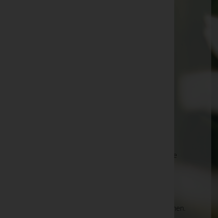
Ungenach 24, 4841 Ungenach
Telefon: 07672/92826
Pilsbach
Untereinwald 22, 4840 Pilsbach
Mobil: 0664/1219291
Telefon: 07672/92026
Steinbach am Attersee
Steinbach 1, 4853 Steinbach am Attersee
Weyregg am Attersee
Weyregger Straße 30, 4852 Weyregg am Attersee
Aktuelle Todesfälle
Es gibt keine Einträge, die Ihrer Suche entsprechen.