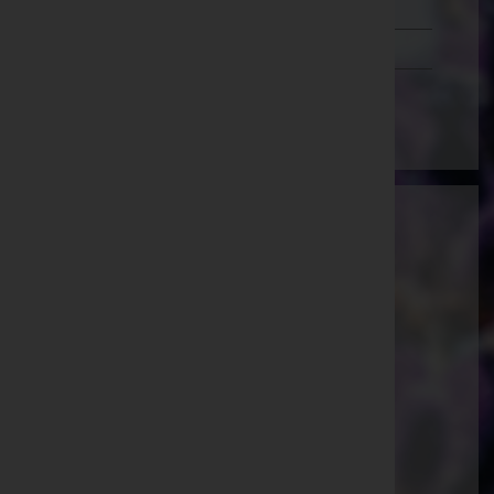
Tirol
Vorarlberg
Wien
Bestattung ECKL e.U.
Vöcklabruck, Oberösterreich
E-Mail:
bestattung-eckl@utanet.at
Mobil: 0664/1219291
Telefon: 07672/92826
Lenzing
Bundesstraße 8, 4860 Lenzing