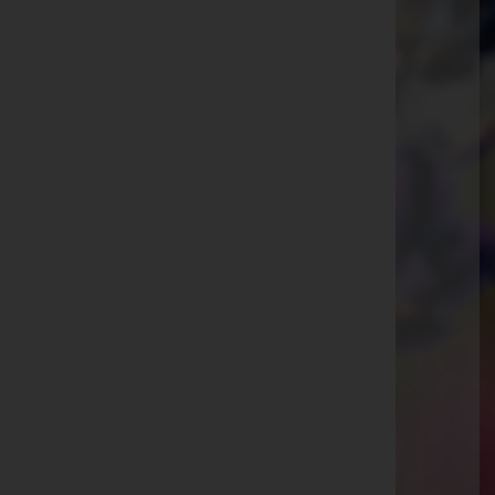
Aurach am Hongar
Jetzing 15, 4861 Aurach am Hongar
Timelkam
Linzerstr. 4, 4850 Timelkam
Telefon: 07672/92826
Schörfling am Attersee
Marktplatz 30, 4861 Schörfling am Attersee
Timelkam
Obergallaberg 2, 4850 Timelkam
Puchkirchen am Trattberg
Pichl 16, Tür 1, 4849 Puchkirchen am Trattberg
Regau