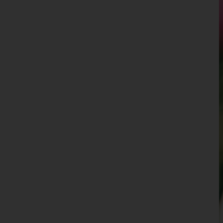
Waidhofen an der Ybbs(Stadt)
Wiener Neustadt(Land)
Wiener Neustadt(Stadt)
Zwettl
Oberösterreich
Salzburg
Steiermark
Tirol
Vorarlberg
Wien