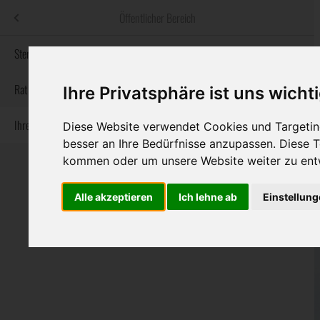
Menü
Öffentlicher Bereich
bestatter
.at
Sterbeanzeigen
Informationswebsite der österreichischen Bestatter
Rat & Hilfe im Trauerfall
Ihre Privatsphäre ist uns wicht
Ihre Bestatter
Navigation
Diese Website verwendet Cookies und Targeting
Sterbeanzeigen
Rat & Hilfe im Trauerfall
Ihre Bestatter
überspringen
besser an Ihre Bedürfnisse anzupassen. Diese
kommen oder um unsere Website weiter zu ent
Alle akzeptieren
Ich lehne ab
Einstellun
Bundesland
Burgenland