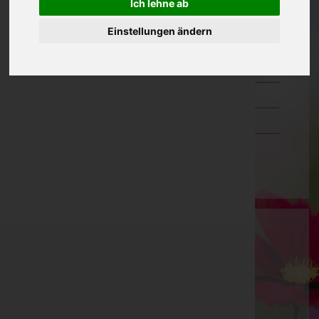
Ich lehne ab
Oberösterreich
Einstellungen ändern
Salzburg
Steiermark
Tirol
Vorarlberg
Wien
Bestattung Feistenauer KG
Dornbirn, Vorarlberg
Lustenau