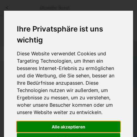
Menü
Öffentlicher Bereich
bestatter
.at
Sterbeanzeigen
Was ist zu tun
Traditionelle
Ihre Privatsphäre ist uns
Informationswebsite der österreichischen Bestatter
ch
Rat & Hilfe im Trauerfall
Bestattungsar
Alternative B
wichtig
Navigation
h
Ihre Bestatter
Leistungen de
Diese Website verwendet Cookies und
überspringen
Targeting Technologien, um Ihnen ein
besseres Internet-Erlebnis zu ermöglichen
Kosten
und die Werbung, die Sie sehen, besser an
Ihre Bedürfnisse anzupassen. Diese
Vorsorge
Bundesland
Technologien nutzen wir außerdem, um
Ergebnisse zu messen, um zu verstehen,
woher unsere Besucher kommen oder um
Burgenland
unsere Website weiter zu entwickeln.
Kärnten
Alle akzeptieren
Niederösterreich