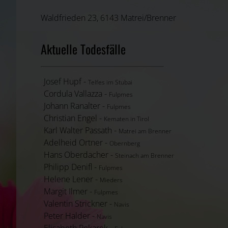
Waldfrieden 23, 6143 Matrei/Brenner
Aktuelle Todesfälle
Josef Hupf -
Telfes im Stubai
Cordula Vallazza -
Fulpmes
Johann Ranalter -
Fulpmes
Christian Engel -
Kematen in Tirol
Karl Walter Passath -
Matrei am Brenner
Adelheid Ortner -
Obernberg
Hans Oberdacher -
Steinach am Brenner
Philipp Denifl -
Fulpmes
Helene Lener -
Mieders
Margit Ilmer -
Fulpmes
Valentin Strickner -
Navis
Peter Halder -
Navis