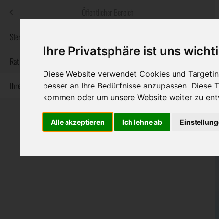
Menü
Öffentlicher Bereich
bestatter
.at
Sterbeanzeigen
Ihre Privatsphäre ist uns wicht
Informationswebsite der österreichischen Bestatter
Rat & Hilfe im Trauerfall
Diese Website verwendet Cookies und Targeting
Ihre Bestatter
besser an Ihre Bedürfnisse anzupassen. Diese
Navigation
Sterbeanzeigen
Rat & Hilfe im Trauerfall
Ihre Bestatter
kommen oder um unsere Website weiter zu ent
überspringen
Alle akzeptieren
Ich lehne ab
Einstellun
Bundesland
Burgenland