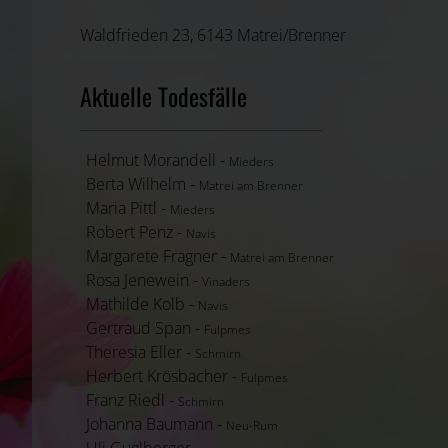
Waldfrieden 23, 6143 Matrei/Brenner
Aktuelle Todesfälle
Helmut Morandell -
Mieders
Berta Wilhelm -
Matrei am Brenner
Maria Pittl -
Mieders
Robert Penz -
Navis
Margarete Fragner -
Matrei am Brenner
Rosa Jenewein -
Vinaders
Mathilde Kolb -
Navis
Gertraud Span -
Fulpmes
Theresia Eller -
Schmirn
Herbert Krösbacher -
Fulpmes
Franz Riedl -
Schmirn
Johanna Baumann -
Neu-Rum