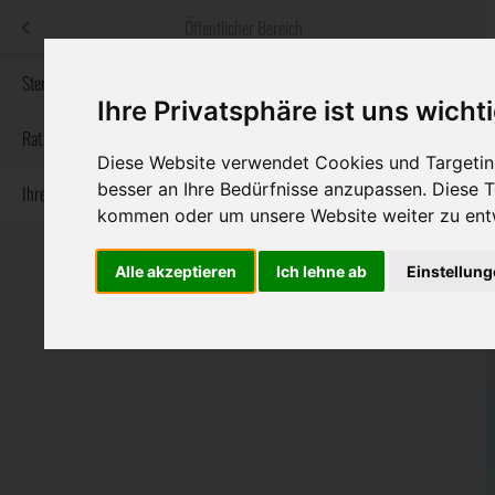
Menü
Öffentlicher Bereich
bestatter
.at
Sterbeanzeigen
Ihre Privatsphäre ist uns wicht
Informationswebsite der österreichischen Bestatter
Rat & Hilfe im Trauerfall
Diese Website verwendet Cookies und Targeting
besser an Ihre Bedürfnisse anzupassen. Diese
Ihre Bestatter
Navigation
Sterbeanzeigen
Rat & Hilfe im Trauerfall
Ihre Bestatter
kommen oder um unsere Website weiter zu ent
überspringen
Alle akzeptieren
Ich lehne ab
Einstellun
Bundesland
Burgenland