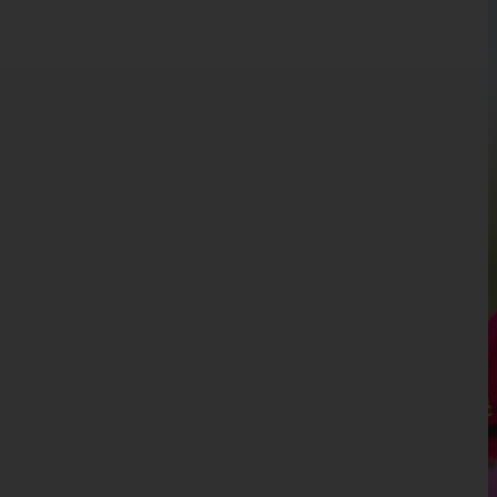
Kärnten
Niederösterreich
Oberösterreich
Salzburg
Steiermark
Tirol
Vorarlberg
Wien