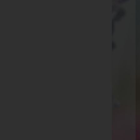
Bestattung Güttersberger GmbH -
Bestattung
Innsbruck-Land, Tirol
Website:
https://bestattung-guettersberger.at/
E-Mail:
info@bestattung-guettersberger.at
Telefon: +43 5273 20 606
Matrei/Brenner
Waldfrieden 23, 6143 Matrei/Brenner
Aktuelle Todesfälle
Hermann Grießer -
Neustift im Stubaital
Ingeborg Werner -
Fulpmes
Johanna Vötter -
Mieders