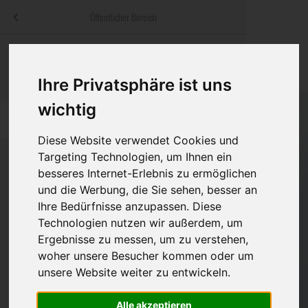
Menü
Öffentlicher Bereich
bestatter
.at
Sterbeanzeigen
Was ist zu tun
Traditionelle
Informationswebsite der österreichischen Bestatter
Ihre Privatsphäre ist uns
ch
Rat & Hilfe im Trauerfall
Bestattungsar
Alternative B
wichtig
Navigation
h
Ihre Bestatter
Leistungen de
überspringen
Diese Website verwendet Cookies und
Kosten
Targeting Technologien, um Ihnen ein
besseres Internet-Erlebnis zu ermöglichen
Vorsorge
und die Werbung, die Sie sehen, besser an
Bundesland
Ihre Bedürfnisse anzupassen. Diese
Technologien nutzen wir außerdem, um
Ergebnisse zu messen, um zu verstehen,
Burgenland
woher unsere Besucher kommen oder um
unsere Website weiter zu entwickeln.
Kärnten
Niederösterreich
Alle akzeptieren