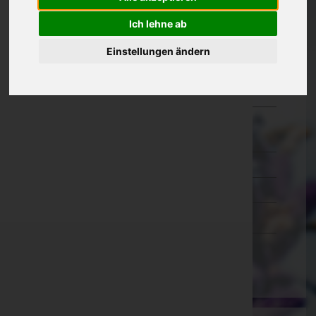
Oberösterreich
Ich lehne ab
Salzburg
Einstellungen ändern
Steiermark
Tirol
Vorarlberg
Bludenz
Bregenz
Dornbirn
Feldkirch
Wien