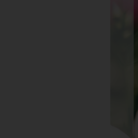
Rosmarie Mair -
Matrei am Brenner
Josef Unterkircher -
St. Jodok am Brenner
Evi Offner -
Neustift im Stubaital
Ludwig Schmidt -
Fulpmes
Kurt Obojes -
Matrei am Brenner
Jolanda Steidl -
Mieders
Reinhard Braunegger -
Matrei am Brenner
Maria Span -
Fulpmes
Edith Wild -
Matrei am Brenner
Franz Anton Gaßler -
Matrei am Brenner
Bernhard Signitzer -
Matrei am Brenner
Johann Peer -
Matrei am Brenner
Christian Wilberger -
Telfes im Stubai