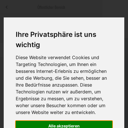
Menü
Öffentlicher Bereich
bestatter
.at
Sterbeanzeigen
Was ist zu tun
Traditionelle
Informationswebsite der österreichischen Bestatter
Ihre Privatsphäre ist uns
ch
Rat & Hilfe im Trauerfall
Bestattungsar
Alternative B
wichtig
Navigation
h
Ihre Bestatter
Leistungen de
überspringen
Diese Website verwendet Cookies und
Kosten
Targeting Technologien, um Ihnen ein
besseres Internet-Erlebnis zu ermöglichen
und die Werbung, die Sie sehen, besser an
Vorsorge
Bundesland
Ihre Bedürfnisse anzupassen. Diese
Technologien nutzen wir außerdem, um
Ergebnisse zu messen, um zu verstehen,
Burgenland
woher unsere Besucher kommen oder um
unsere Website weiter zu entwickeln.
Kärnten
Feldkirchen
Alle akzeptieren