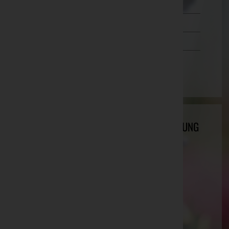
Steiermark
Tirol
Vorarlberg
Wien
Bestattung Haselböck GmbH - BESTATTUNG
2120 Wolkersdorf, Haasgasse 4
Mistelbach, Niederösterreich
Website:
http://www.bestattung-haselboeck.at
E-Mail:
office@bestattung-haselboeck.at
Mobil: 0664/11 41 451
Telefon: 02245/3554-0
Harmannsdorf