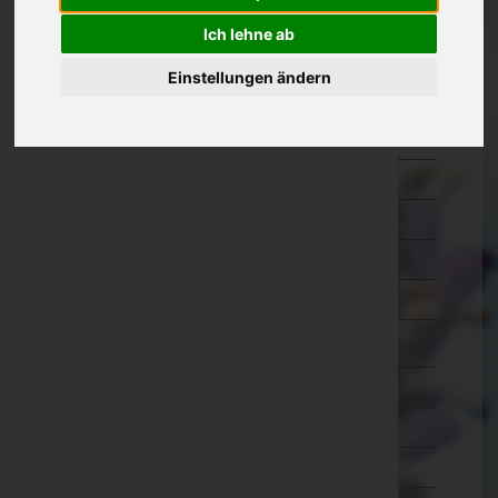
Hermagor
Ich lehne ab
Klagenfurt Land
Einstellungen ändern
Klagenfurt Stadt
Sankt Veit an der Glan
Spittal an der Drau
Villach Land
Villach Stadt
Völkermarkt
Wolfsberg
Niederösterreich
Oberösterreich
Salzburg