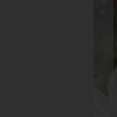
Robert Stolz-Gasse 14, 2112 Harmannsdorf
Bockfliess
Bockfliess 426, 2213 Bockfliess
Wolkersdorf im Weinviertel
Haasgasse 4, 2120 Wolkersdorf im Weinviertel
Ulrichskirchen-Schleinbach
Ulrichskirchen 96, 2122 Ulrichskirchen-Schleinbach
Unterolberndorf
Unterolberndorf 2, 2123 Unterolberndorf
Bockfließ