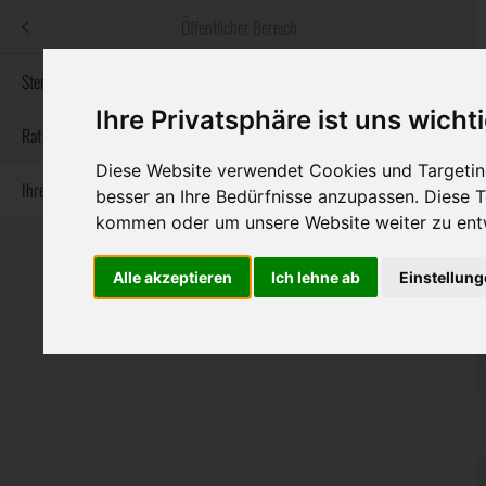
Menü
Öffentlicher Bereich
bestatter
.at
Sterbeanzeigen
Ihre Privatsphäre ist uns wicht
Informationswebsite der österreichischen Bestatter
Rat & Hilfe im Trauerfall
Diese Website verwendet Cookies und Targeting
Ihre Bestatter
Navigation
besser an Ihre Bedürfnisse anzupassen. Diese
Sterbeanzeigen
Rat & Hilfe im Trauerfall
Ihre Bestatter
überspringen
kommen oder um unsere Website weiter zu ent
Alle akzeptieren
Ich lehne ab
Einstellun
Bundesland
Burgenland