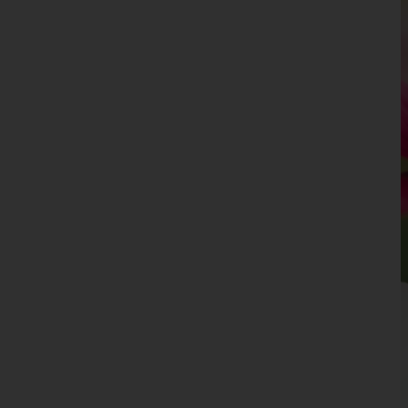
Leoben
Liezen
Murau
Murtal
Südoststeiermark
Voitsberg
Weiz
Tirol
Vorarlberg
Wien