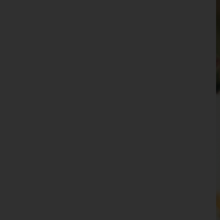
Waidhofen an der Ybbs(Stadt)
Wiener Neustadt(Land)
Wiener Neustadt(Stadt)
Zwettl
Oberösterreich
Salzburg
Steiermark
Tirol
Vorarlberg
Wien