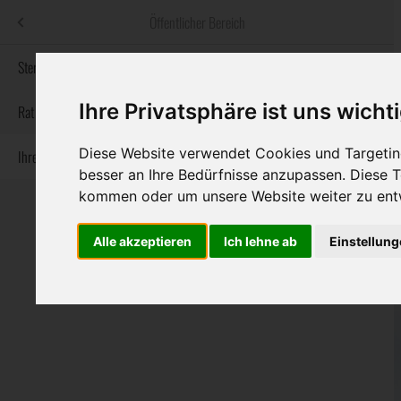
Menü
Öffentlicher Bereich
bestatter
.at
Sterbeanzeigen
Ihre Privatsphäre ist uns wicht
Informationswebsite der österreichischen Bestatter
Rat & Hilfe im Trauerfall
Diese Website verwendet Cookies und Targeting
Ihre Bestatter
Navigation
Sterbeanzeigen
Rat & Hilfe im Trauerfall
Ihre Bestatter
besser an Ihre Bedürfnisse anzupassen. Diese
überspringen
kommen oder um unsere Website weiter zu ent
Alle akzeptieren
Ich lehne ab
Einstellun
Bundesland
Burgenland