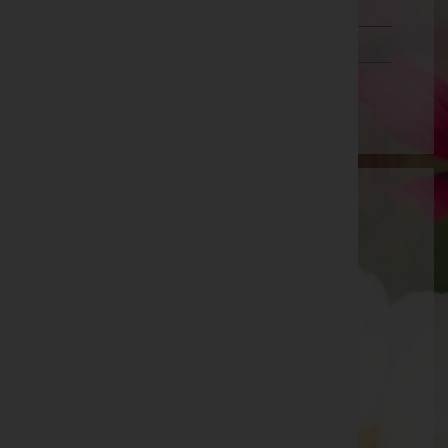
Tirol
Vorarlberg
Wien
Bestattung Heller-Sporer GmbH
Braunau am Inn, Oberösterreich
Braunau am Inn
Friedhofstraße 33a, 5280 Braunau am Inn
Aktuelle Todesfälle