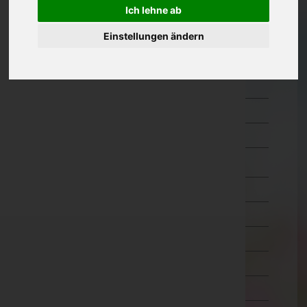
Ich lehne ab
Güssing
Jennersdorf
Einstellungen ändern
Mattersburg
Neusiedl am See
Oberpullendorf
Oberwart
Rust(Stadt)
Kärnten
Niederösterreich
Oberösterreich
Salzburg
Steiermark