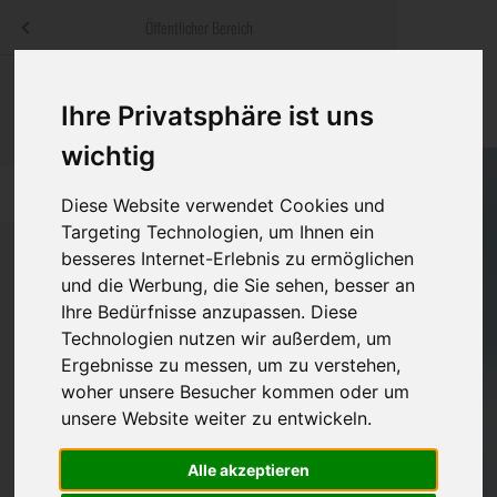
Menü
Öffentlicher Bereich
bestatter
.at
Sterbeanzeigen
Was ist zu tun
Traditionelle
Ihre Privatsphäre ist uns
Informationswebsite der österreichischen Bestatter
ch
Rat & Hilfe im Trauerfall
Bestattungsar
Alternative B
wichtig
Navigation
h
Ihre Bestatter
Leistungen de
überspringen
Diese Website verwendet Cookies und
Targeting Technologien, um Ihnen ein
Kosten
besseres Internet-Erlebnis zu ermöglichen
und die Werbung, die Sie sehen, besser an
Vorsorge
Ihre Bedürfnisse anzupassen. Diese
Bundesland
Technologien nutzen wir außerdem, um
Ergebnisse zu messen, um zu verstehen,
woher unsere Besucher kommen oder um
Burgenland
unsere Website weiter zu entwickeln.
Eisenstadt-Umgebung
Alle akzeptieren
Eisenstadt(Stadt)