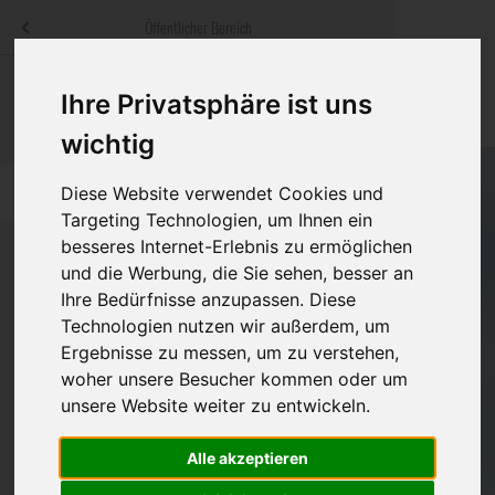
Menü
Öffentlicher Bereich
bestatter
.at
Sterbeanzeigen
Was ist zu tun
Traditionelle
Ihre Privatsphäre ist uns
Informationswebsite der österreichischen Bestatter
ch
Rat & Hilfe im Trauerfall
Bestattungsar
Alternative B
wichtig
Navigation
h
Ihre Bestatter
Leistungen de
Diese Website verwendet Cookies und
überspringen
Targeting Technologien, um Ihnen ein
besseres Internet-Erlebnis zu ermöglichen
Kosten
und die Werbung, die Sie sehen, besser an
Ihre Bedürfnisse anzupassen. Diese
Vorsorge
Bundesland
Technologien nutzen wir außerdem, um
Ergebnisse zu messen, um zu verstehen,
woher unsere Besucher kommen oder um
Burgenland
unsere Website weiter zu entwickeln.
Kärnten
Alle akzeptieren
Niederösterreich