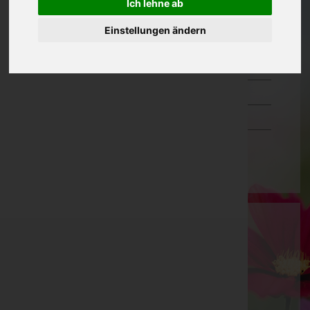
Ich lehne ab
Oberösterreich
Einstellungen ändern
Salzburg
Steiermark
Tirol
Vorarlberg
Wien
Bestattung Helmut Lechner GmbH
Innsbruck-Land, Tirol
Wattens