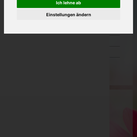
Ich lehne ab
Oberösterreich
Einstellungen ändern
Salzburg
Steiermark
Tirol
Vorarlberg
Wien
Bestattung Hochreiter KG
Melk, Niederösterreich
Website:
http://www.bestattung-hochreiter.at
E-Mail:
office@bestattung-hochreiter.at
Mobil: +43 (676) 939 93 01