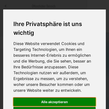
Menü
Öffentlicher Bereich
bestatter
.at
Sterbeanzeigen
Was ist zu tun
Traditionelle
Ihre Privatsphäre ist uns
Informationswebsite der österreichischen Bestatter
ch
Rat & Hilfe im Trauerfall
Bestattungsar
Alternative B
wichtig
Navigation
h
Ihre Bestatter
Leistungen de
überspringen
Diese Website verwendet Cookies und
Targeting Technologien, um Ihnen ein
Kosten
besseres Internet-Erlebnis zu ermöglichen
und die Werbung, die Sie sehen, besser an
Vorsorge
Ihre Bedürfnisse anzupassen. Diese
Bundesland
Technologien nutzen wir außerdem, um
Ergebnisse zu messen, um zu verstehen,
woher unsere Besucher kommen oder um
Burgenland
unsere Website weiter zu entwickeln.
Kärnten
Alle akzeptieren
Niederösterreich