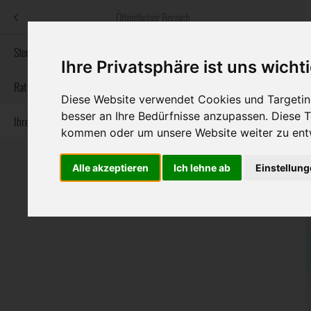
Menü
Öffentlicher Bereich
bestatter
.at
Sterbeanzeigen
Ihre Privatsphäre ist uns wicht
Informationswebsite der österreichischen Bestatter
Rat & Hilfe im Trauerfall
Diese Website verwendet Cookies und Targeting
besser an Ihre Bedürfnisse anzupassen. Diese
Ihre Bestatter
Navigation
Sterbeanzeigen
Rat & Hilfe im Trauerfall
Ihre Bestatter
kommen oder um unsere Website weiter zu ent
überspringen
Alle akzeptieren
Ich lehne ab
Einstellun
Bundesland
Burgenland