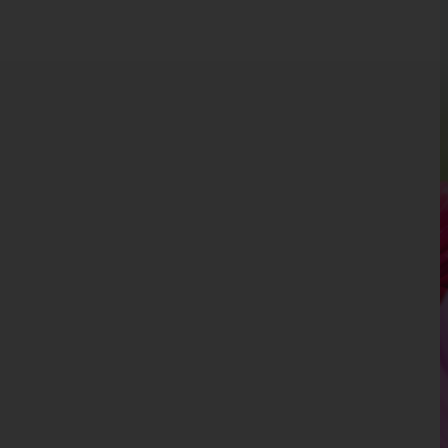
Kärnten
Niederösterreich
Oberösterreich
Salzburg
Steiermark
Tirol
Vorarlberg
Wien