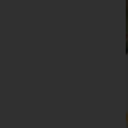
Waidhofen an der Ybbs(Stadt)
Wiener Neustadt(Land)
Wiener Neustadt(Stadt)
Zwettl
Oberösterreich
Salzburg
Steiermark
Tirol
Vorarlberg
Wien