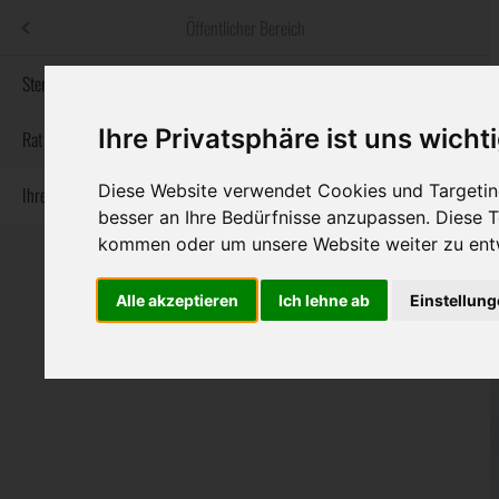
Menü
Öffentlicher Bereich
bestatter
.at
Sterbeanzeigen
Ihre Privatsphäre ist uns wicht
Informationswebsite der österreichischen Bestatter
Rat & Hilfe im Trauerfall
Diese Website verwendet Cookies und Targeting
Ihre Bestatter
Navigation
Sterbeanzeigen
Rat & Hilfe im Trauerfall
Ihre Bestatter
besser an Ihre Bedürfnisse anzupassen. Diese
überspringen
kommen oder um unsere Website weiter zu ent
Alle akzeptieren
Ich lehne ab
Einstellun
Bundesland
Burgenland