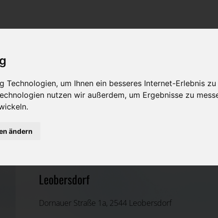
Rat & Hilfe im Trauerfall
Bestattungsarten
Was ist zu tun im Todesfall?
Traditionelle Bestattungsarten
ig
Bestattungsarten
Alternative Bestattungsarten
 Technologien, um Ihnen ein besseres Internet-Erlebnis zu
Leistungen des Bestatters
 Technologien nutzen wir außerdem, um Ergebnisse zu mess
wickeln.
Kosten
Bestattung Killian GmbH
gen ändern
Vorsorge
Baden, Niederösterreich
Leobersdorf
Dornauer Straße 1a, 2544 Leobersdorf