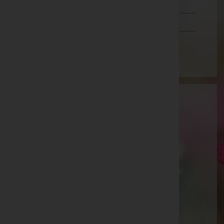
Tirol
Vorarlberg
Wien
Bestattung Kinelly GmbH
Oberwart, Burgenland
Stegersbach
Wiener Straße 2, 7551 Stegersbach
Olbendorf
Bergen 714, 7534 Olbendorf