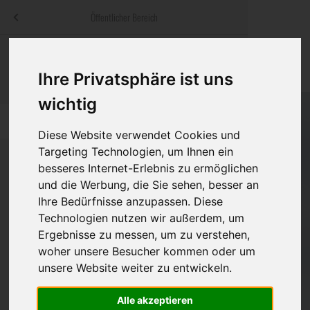
Menü
Öffentlicher Bereich
bestatter
.at
Sterbeanzeigen
Was ist zu tun
Traditionelle
Informationswebsite der österreichischen Bestatter
Ihre Privatsphäre ist uns
ch
Rat & Hilfe im Trauerfall
Bestattungsar
Alternative B
wichtig
Navigation
h
Ihre Bestatter
Leistungen de
überspringen
Diese Website verwendet Cookies und
Targeting Technologien, um Ihnen ein
Kosten
besseres Internet-Erlebnis zu ermöglichen
und die Werbung, die Sie sehen, besser an
Vorsorge
Bundesland
Ihre Bedürfnisse anzupassen. Diese
Technologien nutzen wir außerdem, um
Ergebnisse zu messen, um zu verstehen,
woher unsere Besucher kommen oder um
Burgenland
unsere Website weiter zu entwickeln.
Eisenstadt-Umgebung
Eisenstadt(Stadt)
Alle akzeptieren