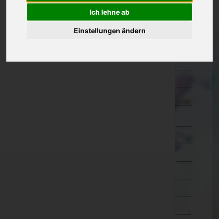
Güssing
Ich lehne ab
Jennersdorf
Einstellungen ändern
Mattersburg
Neusiedl am See
Oberpullendorf
Oberwart
Rust(Stadt)
Kärnten
Niederösterreich
Oberösterreich
Salzburg
Steiermark