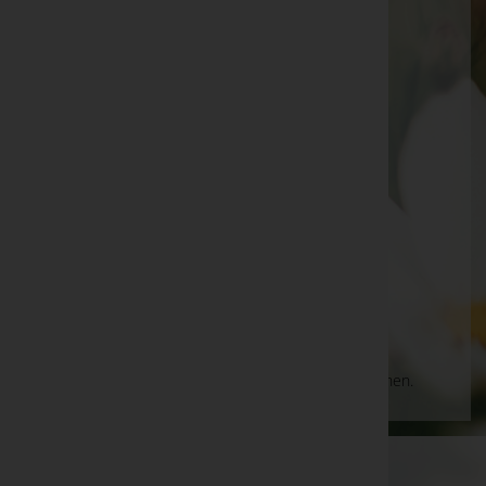
Pinkafeld
Hauptstraße 26, 7423 Pinkafeld
Markt Allhau
Wolfauer Straße 23, 7411 Markt Allhau
Grafenschachen
Grafenschachen 98, 7423 Grafenschachen
Aktuelle Todesfälle
Es gibt keine Einträge, die Ihrer Suche entsprechen.
WKO-Link
EIN SERVICE DER