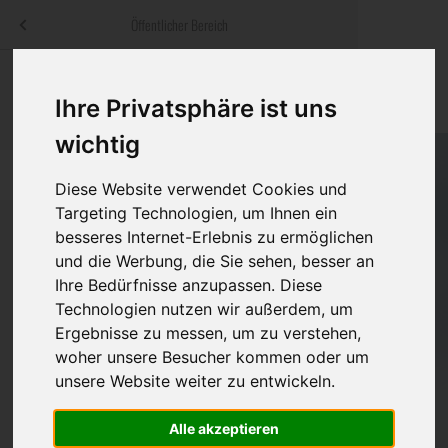
Menü
Öffentlicher Bereich
bestatter
.at
Sterbeanzeigen
Was ist zu tun
Traditionelle
Ihre Privatsphäre ist uns
Informationswebsite der österreichischen Bestatter
ch
Rat & Hilfe im Trauerfall
Bestattungsar
Alternative B
wichtig
Navigation
h
Ihre Bestatter
Leistungen de
überspringen
Diese Website verwendet Cookies und
Targeting Technologien, um Ihnen ein
Kosten
besseres Internet-Erlebnis zu ermöglichen
und die Werbung, die Sie sehen, besser an
Vorsorge
Ihre Bedürfnisse anzupassen. Diese
Bundesland
Technologien nutzen wir außerdem, um
Ergebnisse zu messen, um zu verstehen,
woher unsere Besucher kommen oder um
Burgenland
unsere Website weiter zu entwickeln.
Kärnten
Alle akzeptieren
Niederösterreich