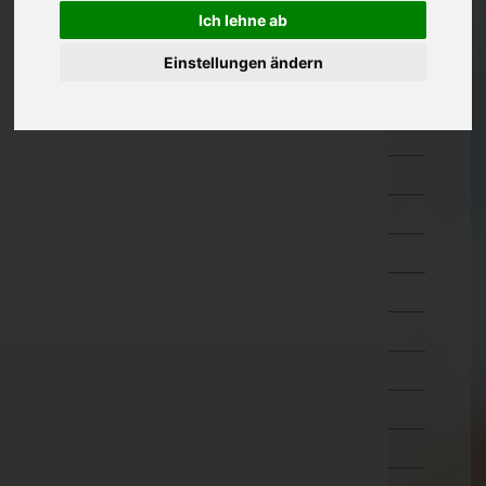
Ich lehne ab
Oberösterreich
Einstellungen ändern
Salzburg
Steiermark
Bruck-Mürzzuschlag
Deutschlandsberg
Graz-Umgebung
Graz(Stadt)
Hartberg-Fürstenfeld
Leibnitz
Leoben
Liezen
Murau