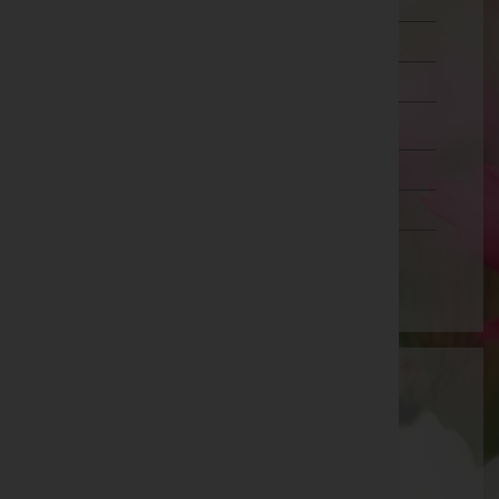
Murtal
Südoststeiermark
Voitsberg
Weiz
Tirol
Vorarlberg
Wien
Bestattung Kleinhappel GmbH & Co OG
Baden, Niederösterreich