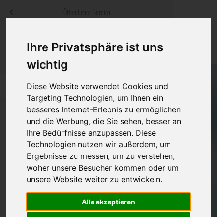
Menü
Öffentlicher Bereich
bestatter
.at
Sterbeanzeigen
Was ist zu tun
Traditionelle
Ihre Privatsphäre ist uns
Informationswebsite der österreichischen Bestatter
ch
Rat & Hilfe im Trauerfall
Bestattungsar
Alternative B
wichtig
Navigation
h
Ihre Bestatter
Leistungen de
überspringen
Diese Website verwendet Cookies und
Targeting Technologien, um Ihnen ein
Kosten
besseres Internet-Erlebnis zu ermöglichen
und die Werbung, die Sie sehen, besser an
Ihre Bedürfnisse anzupassen. Diese
Vorsorge
Bundesland
Technologien nutzen wir außerdem, um
Ergebnisse zu messen, um zu verstehen,
woher unsere Besucher kommen oder um
Burgenland
unsere Website weiter zu entwickeln.
Kärnten
Alle akzeptieren
Niederösterreich