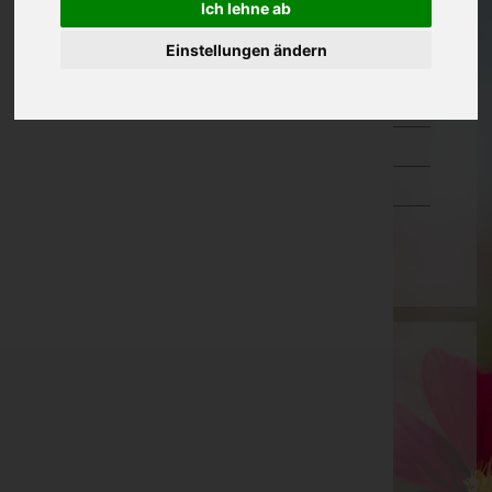
Ich lehne ab
Oberösterreich
Einstellungen ändern
Salzburg
Steiermark
Tirol
Vorarlberg
Wien
Bestattung Krammer GmbH
Graz-Umgebung, Steiermark
Deutschfeistritz