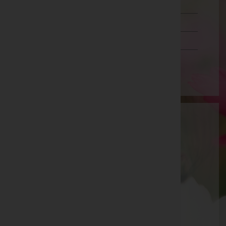
Steiermark
Tirol
Vorarlberg
Wien
Bestattung Krammer GmbH
Graz-Umgebung, Steiermark
Deutschfeistritz
Schießstattgasse 7, 8121 Deutschfeistritz
Deutschfeistritz