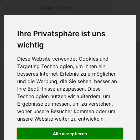
Menü
Öffentlicher Bereich
bestatter
.at
Sterbeanzeigen
Was ist zu tun
Traditionelle
Ihre Privatsphäre ist uns
Informationswebsite der österreichischen Bestatter
ch
Rat & Hilfe im Trauerfall
Bestattungsar
Alternative B
wichtig
Navigation
h
Ihre Bestatter
Leistungen de
überspringen
Diese Website verwendet Cookies und
Targeting Technologien, um Ihnen ein
Kosten
besseres Internet-Erlebnis zu ermöglichen
und die Werbung, die Sie sehen, besser an
Vorsorge
Ihre Bedürfnisse anzupassen. Diese
Bundesland
Technologien nutzen wir außerdem, um
Ergebnisse zu messen, um zu verstehen,
woher unsere Besucher kommen oder um
Burgenland
unsere Website weiter zu entwickeln.
Kärnten
Feldkirchen
Alle akzeptieren