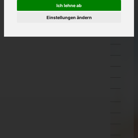
Hermagor
Ich lehne ab
Klagenfurt Land
Einstellungen ändern
Klagenfurt Stadt
Sankt Veit an der Glan
Spittal an der Drau
Villach Land
Villach Stadt
Völkermarkt
Wolfsberg
Niederösterreich
Oberösterreich
Salzburg